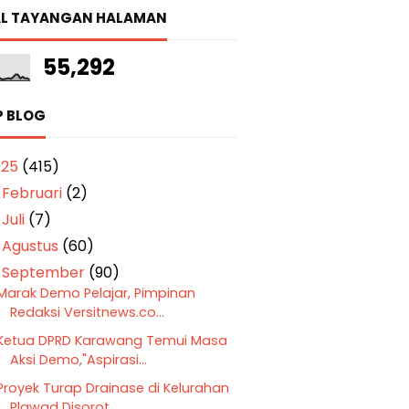
L TAYANGAN HALAMAN
55,292
P BLOG
025
(415)
Februari
(2)
►
Juli
(7)
►
Agustus
(60)
►
September
(90)
▼
Marak Demo Pelajar, Pimpinan
Redaksi Versitnews.co...
Ketua DPRD Karawang Temui Masa
Aksi Demo,"Aspirasi...
Proyek Turap Drainase di Kelurahan
Plawad Disorot ...