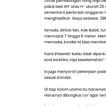
‎Untuk pemasangan tiang baja be
pakai besi WF atau H- ukuran 25 
sementara perkiraan anggaran 42
menghasilkan biaya sebesar, 296
‎Senada, aktivis lain, Ade Balok, t
mencapai 7 hingga 8 meter. Men
memadai, kondisi ini bisa memb
‎Kami khawatir kalau tidak diperk
soal estetika, tapi keselamatan,”
‎Ia juga menyoroti pekerjaan p
sesuai standar.
‎Di tiap kolom utama itu harusnya
Harusnya dibungkus cor agar terli