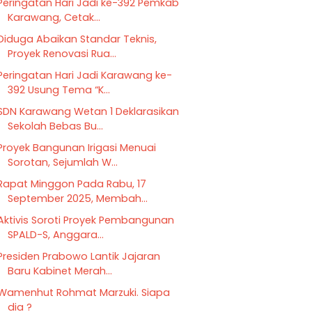
Peringatan Hari Jadi ke-392 Pemkab
Karawang, Cetak...
Diduga Abaikan Standar Teknis,
Proyek Renovasi Rua...
Peringatan Hari Jadi Karawang ke-
392 Usung Tema “K...
SDN Karawang Wetan 1 Deklarasikan
Sekolah Bebas Bu...
Proyek Bangunan Irigasi Menuai
Sorotan, Sejumlah W...
Rapat Minggon Pada Rabu, 17
September 2025, Membah...
Aktivis Soroti Proyek Pembangunan
SPALD-S, Anggara...
Presiden Prabowo Lantik Jajaran
Baru Kabinet Merah...
Wamenhut Rohmat Marzuki. Siapa
dia ?