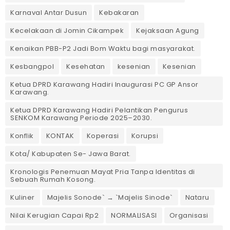
Karnaval Antar Dusun
Kebakaran
Kecelakaan di Jomin Cikampek
Kejaksaan Agung
Kenaikan PBB-P2 Jadi Bom Waktu bagi masyarakat.
Kesbangpol
Kesehatan
kesenian
Kesenian
Ketua DPRD Karawang Hadiri Inaugurasi PC GP Ansor
Karawang.
Ketua DPRD Karawang Hadiri Pelantikan Pengurus
SENKOM Karawang Periode 2025–2030. ‎
Konflik
KONTAK
Koperasi
Korupsi
Kota/ Kabupaten Se- Jawa Barat.
Kronologis Penemuan Mayat Pria Tanpa Identitas di
Sebuah Rumah Kosong.
Kuliner
Majelis Sonode` → `Majelis Sinode`
Nataru
Nilai Kerugian Capai Rp2
NORMALISASI
Organisasi