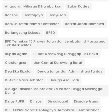
Anggaran Miliaran Dihamburkan
Balon Kades
Bansos
Bantarjaya
Banyusari.
Berikut Daftar Nama Kontraktor
Berkat Jabar Istimewa
Berlangsung Sukses
BPBD
BPK Temukan 15 Proyek Jalan dan Jembatan di Karawang
Tak Berkualitas
Bupati Agam
Bupati Karawang Dianggap Tak Peka
Cibalongsari
dan Camat Karawang Barat
Dea Eka Rizaldi
Denda Lunas dan Administrasi Tuntas
‎Di Akhir Masa Jabatan
Diduga Asal Jadi
Diduga Lakukan Malpraktek ke Pasien Hingga Meninggal
Dunia
Dinas PUPR
Dinsos
Disdukcapil
Disnakertrans
DPP AKPRSI Soroti Pentingnya Demokrasi Bermartabat