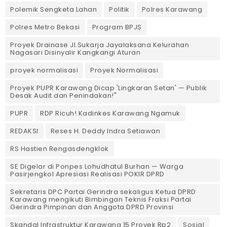
Polemik Sengketa Lahan
Politik
Polres Karawang
Polres Metro Bekasi
Program BPJS
Proyek Drainase Jl.Sukarja Jayalaksana Kelurahan
Nagasari Disinyalir Kangkangi Aturan
proyek normalisasi
Proyek Normalisasi
Proyek PUPR Karawang Dicap 'Lingkaran Setan' — Publik
Desak Audit dan Penindakan!"
PUPR
RDP Ricuh! Kadinkes Karawang Ngamuk
REDAKSI
Reses H. Deddy Indra Setiawan
RS Hastien Rengasdengklok
SE Digelar di Ponpes Lohudhatul Burhan — Warga
Pasirjengkol Apresiasi Realisasi POKIR DPRD
Sekretaris DPC Partai Gerindra sekaligus Ketua DPRD
Karawang mengikuti Bimbingan Teknis Fraksi Partai
Gerindra Pimpinan dan Anggota DPRD Provinsi
Skandal Infrastruktur Karawang 15 Proyek Rp2
Sosial