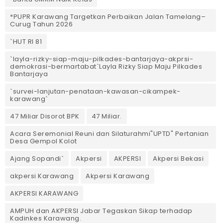
*PUPR Karawang Targetkan Perbaikan Jalan Tamelang–
Curug Tahun 2026
`HUT RI 81
`layla-rizky-siap-maju-pilkades-bantarjaya-akprsi-
demokrasi-bermartabat`Layla Rizky Siap Maju Pilkades
Bantarjaya
`survei-lanjutan-penataan-kawasan-cikampek-
karawang`
47 Miliar Disorot BPK
47 Miliar.
Acara Seremonial Reuni dan Silaturahmi"UPTD" Pertanian
Desa Gempol Kolot
Ajang Sopandi`
Akpersi
AKPERSI
Akpersi Bekasi
akpersi Karawang
Akpersi Karawang
AKPERSI KARAWANG
AMPUH dan AKPERSI Jabar Tegaskan Sikap terhadap
Kadinkes Karawang.