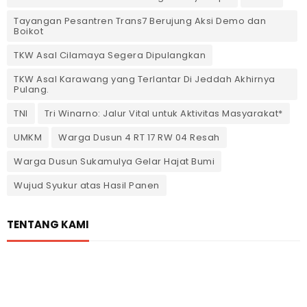
Tayangan Pesantren Trans7 Berujung Aksi Demo dan
Boikot
TKW Asal Cilamaya Segera Dipulangkan
TKW Asal Karawang yang Terlantar Di Jeddah Akhirnya
Pulang.
TNI
Tri Winarno: Jalur Vital untuk Aktivitas Masyarakat*
UMKM
Warga Dusun 4 RT 17 RW 04 Resah
Warga Dusun Sukamulya Gelar Hajat Bumi
Wujud Syukur atas Hasil Panen
TENTANG KAMI
Pedoman Media Siber
Redaksi