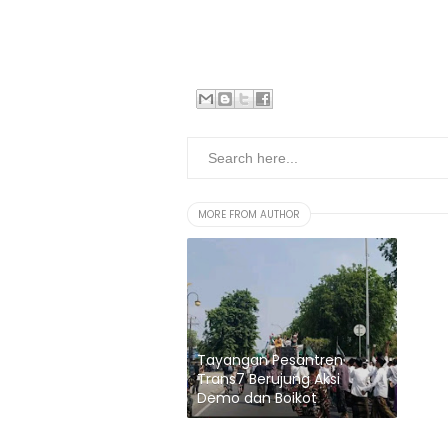
MORE FROM AUTHOR
Tayangan Pesantren
Trans7 Berujung Aksi
Demo dan Boikot