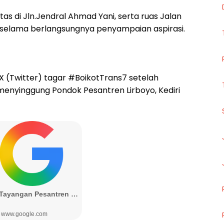
ntas di Jln.Jendral Ahmad Yani, serta ruas Jalan
selama berlangsungnya penyampaian aspirasi.
l X (Twitter) tagar #BoikotTrans7 setelah
menyinggung Pondok Pesantren Lirboyo, Kediri