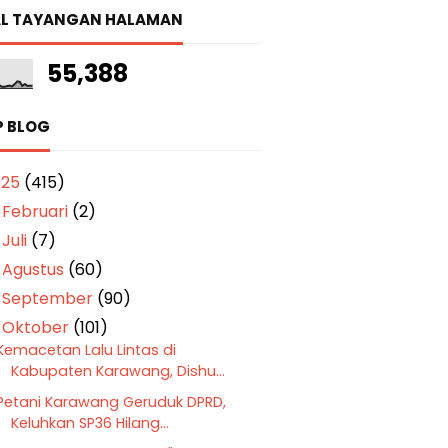
L TAYANGAN HALAMAN
55,388
P BLOG
025
(415)
Februari
(2)
►
Juli
(7)
►
Agustus
(60)
►
September
(90)
►
Oktober
(101)
▼
Kemacetan Lalu Lintas di
Kabupaten Karawang, Dishu...
Petani Karawang Geruduk DPRD,
Keluhkan SP36 Hilang...