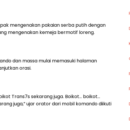
mpak mengenakan pakaian serba putih dengan
ang mengenakan kemeja bermotif loreng.
komando dan massa mulai memasuki halaman
jutkan orasi.
oikot Trans7s sekarang juga. Boikot… boikot…
rang juga,” ujar orator dari mobil komando diikuti