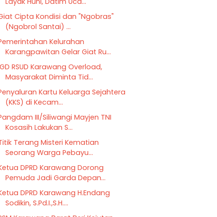
Layak Huni, Datim Uca...
Giat Cipta Kondisi dan "Ngobras"
(Ngobrol Santai) ...
Pemerintahan Kelurahan
Karangpawitan Gelar Giat Ru...
IGD RSUD Karawang Overload,
Masyarakat Diminta Tid...
Penyaluran Kartu Keluarga Sejahtera
(KKS) di Kecam...
Pangdam III/Siliwangi Mayjen TNI
Kosasih Lakukan S...
Titik Terang Misteri Kematian
Seorang Warga Pebayu...
Ketua DPRD Karawang Dorong
Pemuda Jadi Garda Depan...
Ketua DPRD Karawang H.Endang
Sodikin, S.Pd.I.,S.H....