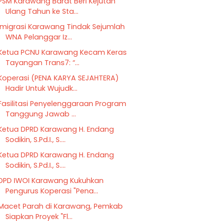
PSM Karawang Barat Beri Kejutan
Ulang Tahun ke Sta...
Imigrasi Karawang Tindak Sejumlah
WNA Pelanggar Iz...
Ketua PCNU Karawang Kecam Keras
Tayangan Trans7: “...
Koperasi (PENA KARYA SEJAHTERA)
Hadir Untuk Wujudk...
Fasilitasi Penyelenggaraan Program
Tanggung Jawab ...
Ketua DPRD Karawang H. Endang
Sodikin, S.Pd.I., S....
Ketua DPRD Karawang H. Endang
Sodikin, S.Pd.I., S....
DPD IWOI Karawang Kukuhkan
Pengurus Koperasi "Pena...
Macet Parah di Karawang, Pemkab
Siapkan Proyek "Fl...