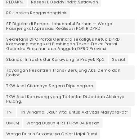
REDAKSI
Reses H. Deddy Indra Setiawan
RS Hastien Rengasdengklok
SE Digelar di Ponpes Lohudhatul Burhan — Warga
Pasirjengkol Apresiasi Realisasi POKIR DPRD
Sekretaris DPC Partai Gerindra sekaligus Ketua DPRD
Karawang mengikuti Bimbingan Teknis Fraksi Partai
Gerindra Pimpinan dan Anggota DPRD Provinsi
Skandal Infrastruktur Karawang 15 Proyek Rp2
Sosial
Tayangan Pesantren Trans7 Berujung Aksi Demo dan
Boikot
TKW Asal Cilamaya Segera Dipulangkan
TKW Asal Karawang yang Terlantar Di Jeddah Akhirnya
Pulang.
TNI
Tri Winarno: Jalur Vital untuk Aktivitas Masyarakat*
UMKM
Warga Dusun 4 RT 17 RW 04 Resah
Warga Dusun Sukamulya Gelar Hajat Bumi