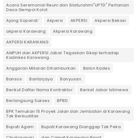
Acara Seremonial Reuni dan Silaturahmi"UPTD" Pertanian
Desa Gempol Kolot
Ajang Sopandi`
Akpersi
AKPERSI
Akpersi Bekasi
akpersi Karawang
Akpersi Karawang
AKPERSI KARAWANG
AMPUH dan AKPERSI Jabar Tegaskan Sikap terhadap
Kadinkes Karawang.
Anggaran Miliaran Dihamburkan
Balon Kades
Bansos
Bantarjaya
Banyusari.
Berikut Daftar Nama Kontraktor
Berkat Jabar Istimewa
Berlangsung Sukses
BPBD
BPK Temukan 15 Proyek Jalan dan Jembatan di Karawang
Tak Berkualitas
Bupati Agam
Bupati Karawang Dianggap Tak Peka
Cibalongsari
dan Camat Karawang Barat