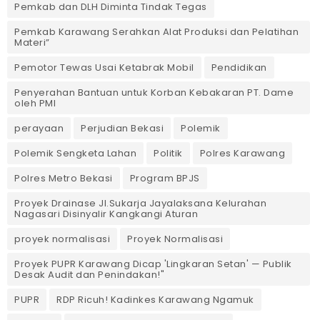
Pemkab dan DLH Diminta Tindak Tegas
Pemkab Karawang Serahkan Alat Produksi dan Pelatihan
Materi”
Pemotor Tewas Usai Ketabrak Mobil‎
Pendidikan
Penyerahan Bantuan untuk Korban Kebakaran PT. Dame
oleh PMI
perayaan
Perjudian Bekasi
Polemik
Polemik Sengketa Lahan
Politik
Polres Karawang
Polres Metro Bekasi
Program BPJS
Proyek Drainase Jl.Sukarja Jayalaksana Kelurahan
Nagasari Disinyalir Kangkangi Aturan
proyek normalisasi
Proyek Normalisasi
Proyek PUPR Karawang Dicap 'Lingkaran Setan' — Publik
Desak Audit dan Penindakan!"
PUPR
RDP Ricuh! Kadinkes Karawang Ngamuk