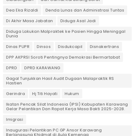
Dea Eka Rizaldi
Denda Lunas dan Administrasi Tuntas
‎Di Akhir Masa Jabatan
Diduga Asal Jadi
Diduga Lakukan Malpraktek ke Pasien Hingga Meninggal
Dunia
Dinas PUPR
Dinsos
Disdukcapil
Disnakertrans
DPP AKPRSI Soroti Pentingnya Demokrasi Bermartabat
DPRD
DPRD KARAWANG
Gagal Tunjukkan Hasil Audit Dugaan Malapraktik RS
Hastien
Gerindra
Hj Titi Hayati
Hukum
Ikatan Pencak Silat Indonesia (IPSI) Kabupaten Karawang
Gelar Pelantikan Dan Rapat Kerja Masa Bakti 2025-2028.
Imigrasi
Inaugurasi Pelantikan PC GP Ansor Karawang
Berlangsung Khidmat di Aula Kemenag