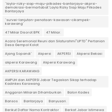
`layla-rizky-siap-maju-pilkades-bantarjaya-akprsi-
demokrasi-bermartabat`Layla Rizky Siap Maju Pilkades
Bantarjaya
`survei-lanjutan-penataan-kawasan-cikampek-
karawang`
47 Miliar Disorot BPK
47 Miliar.
Acara Seremonial Reuni dan Silaturahmi"UPTD" Pertanian
Desa Gempol Kolot
Ajang Sopandi`
Akpersi
AKPERSI
Akpersi Bekasi
akpersi Karawang
Akpersi Karawang
AKPERSI KARAWANG
AMPUH dan AKPERSI Jabar Tegaskan Sikap terhadap
Kadinkes Karawang.
Anggaran Miliaran Dihamburkan
Balon Kades
Bansos
Bantarjaya
Banyusari.
Berikut Daftar Nama Kontraktor
Berkat Jabar Istimewa