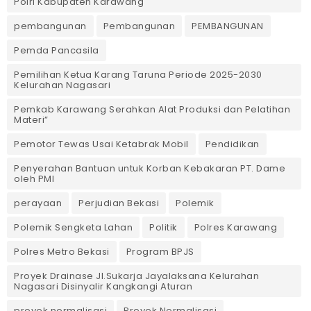
Polri Kabupaten Karawang
pembangunan
Pembangunan
PEMBANGUNAN
Pemda Pancasila
Pemilihan Ketua Karang Taruna Periode 2025-2030
Kelurahan Nagasari
Pemkab Karawang Serahkan Alat Produksi dan Pelatihan
Materi”
Pemotor Tewas Usai Ketabrak Mobil‎
Pendidikan
Penyerahan Bantuan untuk Korban Kebakaran PT. Dame
oleh PMI
perayaan
Perjudian Bekasi
Polemik
Polemik Sengketa Lahan
Politik
Polres Karawang
Polres Metro Bekasi
Program BPJS
Proyek Drainase Jl.Sukarja Jayalaksana Kelurahan
Nagasari Disinyalir Kangkangi Aturan
proyek normalisasi
Proyek Normalisasi