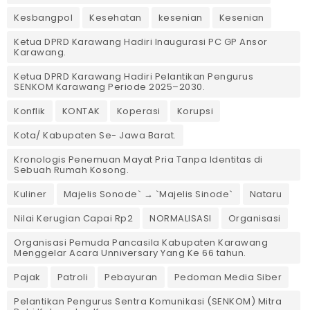
Kesbangpol
Kesehatan
kesenian
Kesenian
Ketua DPRD Karawang Hadiri Inaugurasi PC GP Ansor
Karawang.
Ketua DPRD Karawang Hadiri Pelantikan Pengurus
SENKOM Karawang Periode 2025–2030. ‎
Konflik
KONTAK
Koperasi
Korupsi
Kota/ Kabupaten Se- Jawa Barat.
Kronologis Penemuan Mayat Pria Tanpa Identitas di
Sebuah Rumah Kosong.
Kuliner
Majelis Sonode` → `Majelis Sinode`
Nataru
Nilai Kerugian Capai Rp2
NORMALISASI
Organisasi
Organisasi Pemuda Pancasila Kabupaten Karawang
Menggelar Acara Unniversary Yang Ke 66 tahun.
Pajak
Patroli
Pebayuran
Pedoman Media Siber
Pelantikan Pengurus Sentra Komunikasi (SENKOM) Mitra