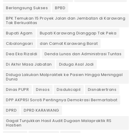
Berlangsung Sukses
BPBD
BPK Temukan 15 Proyek Jalan dan Jembatan di Karawang
Tak Berkualitas
Bupati Agam
Bupati Karawang Dianggap Tak Peka
Cibalongsari
dan Camat Karawang Barat
Dea Eka Rizaldi
Denda Lunas dan Administrasi Tuntas
‎Di Akhir Masa Jabatan
Diduga Asal Jadi
Diduga Lakukan Malpraktek ke Pasien Hingga Meninggal
Dunia
Dinas PUPR
Dinsos
Disdukcapil
Disnakertrans
DPP AKPRSI Soroti Pentingnya Demokrasi Bermartabat
DPRD
DPRD KARAWANG
Gagal Tunjukkan Hasil Audit Dugaan Malapraktik RS
Hastien