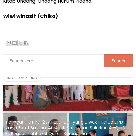
Kitab Undang-Undang Hukum Pidana.
Wiwi winasih (Chika)
MORE FROM AUTHOR
Peringati HUT ke-2 AKPERSI, DPP yang Diwakili Ketua DPD
Jawa Barat Santuni 40 Anak Yatim dan Salurkan Al-Qur'an
di Ponpes Tahfidzul Qur'an Karanghaur