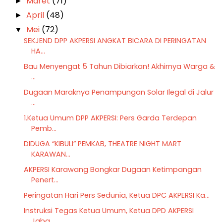
Maret
(71)
►
April
(48)
►
Mei
(72)
▼
SEKJEND DPP AKPERSI ANGKAT BICARA DI PERINGATAN
HA...
Bau Menyengat 5 Tahun Dibiarkan! Akhirnya Warga &
...
Dugaan Maraknya Penampungan Solar Ilegal di Jalur
...
1.Ketua Umum DPP AKPERSI: Pers Garda Terdepan
Pemb...
DIDUGA “KIBULI” PEMKAB, THEATRE NIGHT MART
KARAWAN...
AKPERSI Karawang Bongkar Dugaan Ketimpangan
Penert...
Peringatan Hari Pers Sedunia, Ketua DPC AKPERSI Ka...
Instruksi Tegas Ketua Umum, Ketua DPD AKPERSI
Jaba...