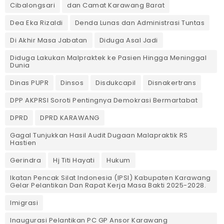
Cibalongsari
dan Camat Karawang Barat
Dea Eka Rizaldi
Denda Lunas dan Administrasi Tuntas
‎Di Akhir Masa Jabatan
Diduga Asal Jadi
Diduga Lakukan Malpraktek ke Pasien Hingga Meninggal
Dunia
Dinas PUPR
Dinsos
Disdukcapil
Disnakertrans
DPP AKPRSI Soroti Pentingnya Demokrasi Bermartabat
DPRD
DPRD KARAWANG
Gagal Tunjukkan Hasil Audit Dugaan Malapraktik RS
Hastien
Gerindra
Hj Titi Hayati
Hukum
Ikatan Pencak Silat Indonesia (IPSI) Kabupaten Karawang
Gelar Pelantikan Dan Rapat Kerja Masa Bakti 2025-2028.
Imigrasi
Inaugurasi Pelantikan PC GP Ansor Karawang