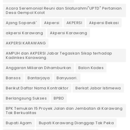
Acara Seremonial Reuni dan Silaturahmi"UPTD" Pertanian
Desa Gempol Kolot
Ajang Sopandi`
Akpersi
AKPERSI
Akpersi Bekasi
akpersi Karawang
Akpersi Karawang
AKPERSI KARAWANG
AMPUH dan AKPERSI Jabar Tegaskan Sikap terhadap
Kadinkes Karawang.
Anggaran Miliaran Dihamburkan
Balon Kades
Bansos
Bantarjaya
Banyusari.
Berikut Daftar Nama Kontraktor
Berkat Jabar Istimewa
Berlangsung Sukses
BPBD
BPK Temukan 15 Proyek Jalan dan Jembatan di Karawang
Tak Berkualitas
Bupati Agam
Bupati Karawang Dianggap Tak Peka