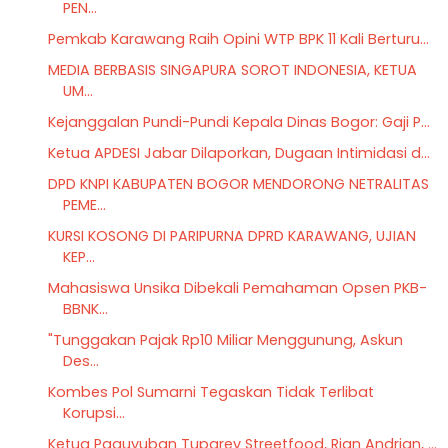
PEN...
Pemkab Karawang Raih Opini WTP BPK 11 Kali Berturu...
MEDIA BERBASIS SINGAPURA SOROT INDONESIA, KETUA
UM...
Kejanggalan Pundi-Pundi Kepala Dinas Bogor: Gaji P...
Ketua APDESI Jabar Dilaporkan, Dugaan Intimidasi d...
DPD KNPI KABUPATEN BOGOR MENDORONG NETRALITAS
PEME...
KURSI KOSONG DI PARIPURNA DPRD KARAWANG, UJIAN
KEP...
Mahasiswa Unsika Dibekali Pemahaman Opsen PKB-
BBNK...
"Tunggakan Pajak Rp10 Miliar Menggunung, Askun
Des...
Kombes Pol Sumarni Tegaskan Tidak Terlibat
Korupsi...
Ketua Paguyuban Tuparev Streetfood, Rian Andrian, ...