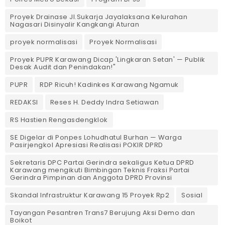
Proyek Drainase Jl.Sukarja Jayalaksana Kelurahan
Nagasari Disinyalir Kangkangi Aturan
proyek normalisasi
Proyek Normalisasi
Proyek PUPR Karawang Dicap 'Lingkaran Setan' — Publik
Desak Audit dan Penindakan!"
PUPR
RDP Ricuh! Kadinkes Karawang Ngamuk
REDAKSI
Reses H. Deddy Indra Setiawan
RS Hastien Rengasdengklok
SE Digelar di Ponpes Lohudhatul Burhan — Warga
Pasirjengkol Apresiasi Realisasi POKIR DPRD
Sekretaris DPC Partai Gerindra sekaligus Ketua DPRD
Karawang mengikuti Bimbingan Teknis Fraksi Partai
Gerindra Pimpinan dan Anggota DPRD Provinsi
Skandal Infrastruktur Karawang 15 Proyek Rp2
Sosial
Tayangan Pesantren Trans7 Berujung Aksi Demo dan
Boikot