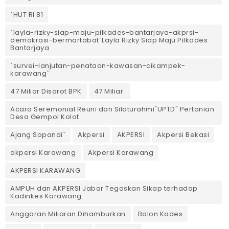
`HUT RI 81
`layla-rizky-siap-maju-pilkades-bantarjaya-akprsi-
demokrasi-bermartabat`Layla Rizky Siap Maju Pilkades
Bantarjaya
`survei-lanjutan-penataan-kawasan-cikampek-
karawang`
47 Miliar Disorot BPK
47 Miliar.
Acara Seremonial Reuni dan Silaturahmi"UPTD" Pertanian
Desa Gempol Kolot
Ajang Sopandi`
Akpersi
AKPERSI
Akpersi Bekasi
akpersi Karawang
Akpersi Karawang
AKPERSI KARAWANG
AMPUH dan AKPERSI Jabar Tegaskan Sikap terhadap
Kadinkes Karawang.
Anggaran Miliaran Dihamburkan
Balon Kades