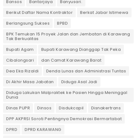
Bansos
Bantarjaya
Banyusari.
Berikut Daftar Nama Kontraktor
Berkat Jabar Istimewa
Berlangsung Sukses
BPBD
BPK Temukan 15 Proyek Jalan dan Jembatan di Karawang
Tak Berkualitas
Bupati Agam
Bupati Karawang Dianggap Tak Peka
Cibalongsari
dan Camat Karawang Barat
Dea Eka Rizaldi
Denda Lunas dan Administrasi Tuntas
‎Di Akhir Masa Jabatan
Diduga Asal Jadi
Diduga Lakukan Malpraktek ke Pasien Hingga Meninggal
Dunia
Dinas PUPR
Dinsos
Disdukcapil
Disnakertrans
DPP AKPRSI Soroti Pentingnya Demokrasi Bermartabat
DPRD
DPRD KARAWANG