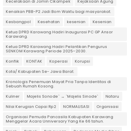
Kecelakaan di Jomin Cikampek
Kejaksaan Agung
Kenaikan PBB-P2 Jadi Bom Waktu bagi masyarakat.
Kesbangpol
Kesehatan
kesenian
Kesenian
Ketua DPRD Karawang Hadiri Inaugurasi PC GP Ansor
Karawang.
Ketua DPRD Karawang Hadiri Pelantikan Pengurus
SENKOM Karawang Periode 2025–2030. ‎
Konflik
KONTAK
Koperasi
Korupsi
Kota/ Kabupaten Se- Jawa Barat.
Kronologis Penemuan Mayat Pria Tanpa Identitas di
Sebuah Rumah Kosong.
Kuliner
Majelis Sonode` → `Majelis Sinode`
Nataru
Nilai Kerugian Capai Rp2
NORMALISASI
Organisasi
Organisasi Pemuda Pancasila Kabupaten Karawang
Menggelar Acara Unniversary Yang Ke 66 tahun.