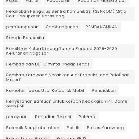
Pajak
Patroli
Pebayuran
Pedoman Media Siber
Pelantikan Pengurus Sentra Komunikasi (SENKOM) Mitra
Polri Kabupaten Karawang
pembangunan
Pembangunan
PEMBANGUNAN
Pemda Pancasila
Pemilihan Ketua Karang Taruna Periode 2025-2030
Kelurahan Nagasari
Pemkab dan DLH Diminta Tindak Tegas
Pemkab Karawang Serahkan Alat Produksi dan Pelatihan
Materi”
Pemotor Tewas Usai Ketabrak Mobil‎
Pendidikan
Penyerahan Bantuan untuk Korban Kebakaran PT. Dame
oleh PMI
perayaan
Perjudian Bekasi
Polemik
Polemik Sengketa Lahan
Politik
Polres Karawang
Polres Metro Bekasi
Program BPJS