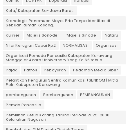
Konflik
KONTAK
Koperasi
Korupsi
Kota/ Kabupaten Se- Jawa Barat.
Kronologis Penemuan Mayat Pria Tanpa Identitas di
Sebuah Rumah Kosong.
Kuliner
Majelis Sonode` → `Majelis Sinode`
Nataru
Nilai Kerugian Capai Rp2
NORMALISASI
Organisasi
Organisasi Pemuda Pancasila Kabupaten Karawang
Menggelar Acara Unniversary Yang Ke 66 tahun.
Pajak
Patroli
Pebayuran
Pedoman Media Siber
Pelantikan Pengurus Sentra Komunikasi (SENKOM) Mitra
Polri Kabupaten Karawang
pembangunan
Pembangunan
PEMBANGUNAN
Pemda Pancasila
Pemilihan Ketua Karang Taruna Periode 2025-2030
Kelurahan Nagasari
Pemkab dan DLH Diminta Tindak Tegas