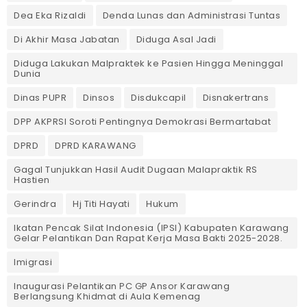
Dea Eka Rizaldi
Denda Lunas dan Administrasi Tuntas
‎Di Akhir Masa Jabatan
Diduga Asal Jadi
Diduga Lakukan Malpraktek ke Pasien Hingga Meninggal
Dunia
Dinas PUPR
Dinsos
Disdukcapil
Disnakertrans
DPP AKPRSI Soroti Pentingnya Demokrasi Bermartabat
DPRD
DPRD KARAWANG
Gagal Tunjukkan Hasil Audit Dugaan Malapraktik RS
Hastien
Gerindra
Hj Titi Hayati
Hukum
Ikatan Pencak Silat Indonesia (IPSI) Kabupaten Karawang
Gelar Pelantikan Dan Rapat Kerja Masa Bakti 2025-2028.
Imigrasi
Inaugurasi Pelantikan PC GP Ansor Karawang
Berlangsung Khidmat di Aula Kemenag