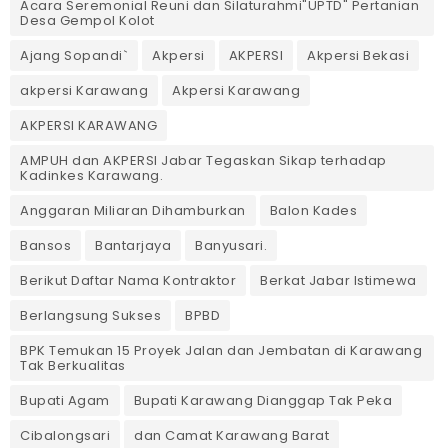
Acara Seremonial Reuni dan Silaturahmi"UPTD" Pertanian
Desa Gempol Kolot
Ajang Sopandi`
Akpersi
AKPERSI
Akpersi Bekasi
akpersi Karawang
Akpersi Karawang
AKPERSI KARAWANG
AMPUH dan AKPERSI Jabar Tegaskan Sikap terhadap
Kadinkes Karawang.
Anggaran Miliaran Dihamburkan
Balon Kades
Bansos
Bantarjaya
Banyusari.
Berikut Daftar Nama Kontraktor
Berkat Jabar Istimewa
Berlangsung Sukses
BPBD
BPK Temukan 15 Proyek Jalan dan Jembatan di Karawang
Tak Berkualitas
Bupati Agam
Bupati Karawang Dianggap Tak Peka
Cibalongsari
dan Camat Karawang Barat