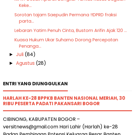
Keke...
Sorotan tajam Saepudin Permana !!DPRD fraksi
parta...
Lebaran Yatim Penuh Cinta, Bustom Arifin Ajak 120 ...
Kuasa Hukum Ukar Suharno Dorong Percepatan
Penanga...
Juli
(84)
►
Agustus
(28)
►
ENTRI YANG DIUNGGULKAN
HARLAH KE-28 BPPKB BANTEN NASIONAL MERIAH, 30
RIBU PESERTA PADATI PAKANSARI BOGOR
CIBINONG, KABUPATEN BOGOR –
versitnews@gmail.com Hari Lahir (Harlah) ke-28
Badan Pembinaan Potensi Keluarga Besar Banten