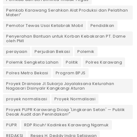
Pemkab Karawang Serahkan Alat Produksi dan Pelatihan
Materi”
Pemotor Tewas Usai Ketabrak Mobil‎
Pendidikan
Penyerahan Bantuan untuk Korban Kebakaran PT. Dame
oleh PMI
perayaan
Perjudian Bekasi
Polemik
Polemik Sengketa Lahan
Politik
Polres Karawang
Polres Metro Bekasi
Program BPJS
Proyek Drainase Jl.Sukarja Jayalaksana Kelurahan
Nagasari Disinyalir Kangkangi Aturan
proyek normalisasi
Proyek Normalisasi
Proyek PUPR Karawang Dicap 'Lingkaran Setan' — Publik
Desak Audit dan Penindakan!"
PUPR
RDP Ricuh! Kadinkes Karawang Ngamuk
REDAKSI
Reses H. Deddy Indra Setiawan