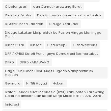
Cibalongsari
dan Camat Karawang Barat
Dea Eka Rizaldi
Denda Lunas dan Administrasi Tuntas
‎Di Akhir Masa Jabatan
Diduga Asal Jadi
Diduga Lakukan Malpraktek ke Pasien Hingga Meninggal
Dunia
Dinas PUPR
Dinsos
Disdukcapil
Disnakertrans
DPP AKPRSI Soroti Pentingnya Demokrasi Bermartabat
DPRD
DPRD KARAWANG
Gagal Tunjukkan Hasil Audit Dugaan Malapraktik RS
Hastien
Gerindra
Hj Titi Hayati
Hukum
Ikatan Pencak Silat Indonesia (IPSI) Kabupaten Karawang
Gelar Pelantikan Dan Rapat Kerja Masa Bakti 2025-2028.
Imigrasi