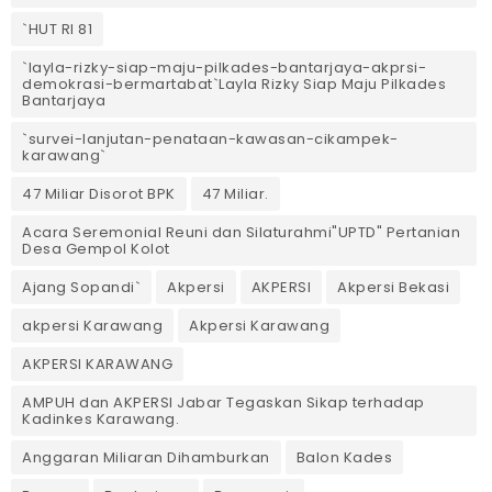
`HUT RI 81
`layla-rizky-siap-maju-pilkades-bantarjaya-akprsi-
demokrasi-bermartabat`Layla Rizky Siap Maju Pilkades
Bantarjaya
`survei-lanjutan-penataan-kawasan-cikampek-
karawang`
47 Miliar Disorot BPK
47 Miliar.
Acara Seremonial Reuni dan Silaturahmi"UPTD" Pertanian
Desa Gempol Kolot
Ajang Sopandi`
Akpersi
AKPERSI
Akpersi Bekasi
akpersi Karawang
Akpersi Karawang
AKPERSI KARAWANG
AMPUH dan AKPERSI Jabar Tegaskan Sikap terhadap
Kadinkes Karawang.
Anggaran Miliaran Dihamburkan
Balon Kades