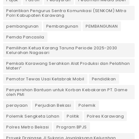
Pelantikan Pengurus Sentra Komunikasi (SENKOM) Mitra
Polri Kabupaten Karawang
pembangunan
Pembangunan
PEMBANGUNAN
Pemda Pancasila
Pemilihan Ketua Karang Taruna Periode 2025-2030
Kelurahan Nagasari
Pemkab Karawang Serahkan Alat Produksi dan Pelatihan
Materi”
Pemotor Tewas Usai Ketabrak Mobil‎
Pendidikan
Penyerahan Bantuan untuk Korban Kebakaran PT. Dame
oleh PMI
perayaan
Perjudian Bekasi
Polemik
Polemik Sengketa Lahan
Politik
Polres Karawang
Polres Metro Bekasi
Program BPJS
Proyek Drainase Jl.Sukarja Jayalaksana Kelurahan