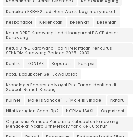
Kecelakaan di Jomin Cikampek
Kejaksaan Agung
Kenaikan PBB-P2 Jadi Bom Waktu bagi masyarakat.
Kesbangpol
Kesehatan
kesenian
Kesenian
Ketua DPRD Karawang Hadiri Inaugurasi PC GP Ansor
Karawang.
Ketua DPRD Karawang Hadiri Pelantikan Pengurus
SENKOM Karawang Periode 2025–2030. ‎
Konflik
KONTAK
Koperasi
Korupsi
Kota/ Kabupaten Se- Jawa Barat.
Kronologis Penemuan Mayat Pria Tanpa Identitas di
Sebuah Rumah Kosong.
Kuliner
Majelis Sonode` → `Majelis Sinode`
Nataru
Nilai Kerugian Capai Rp2
NORMALISASI
Organisasi
Organisasi Pemuda Pancasila Kabupaten Karawang
Menggelar Acara Unniversary Yang Ke 66 tahun.
Pajak
Patroli
Pebayuran
Pedoman Media Siber