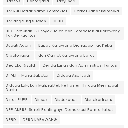
Bansos
Bantarjaya
Banyusari.
Berikut Daftar Nama Kontraktor
Berkat Jabar Istimewa
Berlangsung Sukses
BPBD
BPK Temukan 15 Proyek Jalan dan Jembatan di Karawang
Tak Berkualitas
Bupati Agam
Bupati Karawang Dianggap Tak Peka
Cibalongsari
dan Camat Karawang Barat
Dea Eka Rizaldi
Denda Lunas dan Administrasi Tuntas
‎Di Akhir Masa Jabatan
Diduga Asal Jadi
Diduga Lakukan Malpraktek ke Pasien Hingga Meninggal
Dunia
Dinas PUPR
Dinsos
Disdukcapil
Disnakertrans
DPP AKPRSI Soroti Pentingnya Demokrasi Bermartabat
DPRD
DPRD KARAWANG