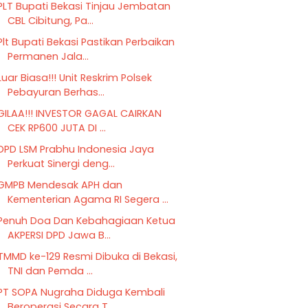
PLT Bupati Bekasi Tinjau Jembatan
CBL Cibitung, Pa...
Plt Bupati Bekasi Pastikan Perbaikan
Permanen Jala...
Luar Biasa!!! Unit Reskrim Polsek
Pebayuran Berhas...
GILAA!!! INVESTOR GAGAL CAIRKAN
CEK RP600 JUTA DI ...
DPD LSM Prabhu Indonesia Jaya
Perkuat Sinergi deng...
GMPB Mendesak APH dan
Kementerian Agama RI Segera ...
Penuh Doa Dan Kebahagiaan Ketua
AKPERSI DPD Jawa B...
TMMD ke-129 Resmi Dibuka di Bekasi,
TNI dan Pemda ...
PT SOPA Nugraha Diduga Kembali
Beroperasi Secara T...