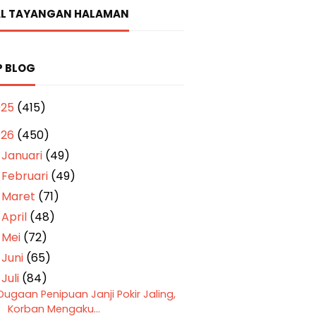
L TAYANGAN HALAMAN
P BLOG
025
(415)
026
(450)
Januari
(49)
►
Februari
(49)
►
Maret
(71)
►
April
(48)
►
Mei
(72)
►
Juni
(65)
►
Juli
(84)
▼
Dugaan Penipuan Janji Pokir Jaling,
Korban Mengaku...