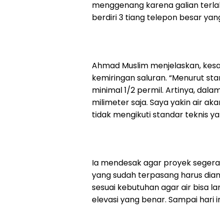
menggenang karena galian terlalu
berdiri 3 tiang telepon besar yan
Ahmad Muslim menjelaskan, kesa
kemiringan saluran. “Menurut sta
minimal 1/2 permil. Artinya, dala
milimeter saja. Saya yakin air ak
tidak mengikuti standar teknis y
Ia mendesak agar proyek segera d
yang sudah terpasang harus diang
sesuai kebutuhan agar air bisa l
elevasi yang benar. Sampai hari i