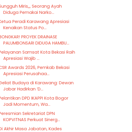
Sungguh Miris,,, Seorang Ayah
Diduga Pemakai Narko...
Ketua Peradi Karawang Apresiasi
Kenaikan Status Po...
BONGKAR! PROYEK DRAINASE
PALUMBONSARI DIDUGA HAMBU...
Pelayanan Samsat Kota Bekasi Raih
Apresiasi Wajib ...
CSR Awards 2026, Pemkab Bekasi
Apresiasi Perusahaa...
Geliat Budaya di Karawang: Dewan
Jabar Hadirkan ‘D...
Pelantikan DPD IKAPPI Kota Bogor
Jadi Momentum, Wa...
Peresmian Sekretariat DPN
KOPVITNAS Perkuat Sinerg...
‎Di Akhir Masa Jabatan, Kades