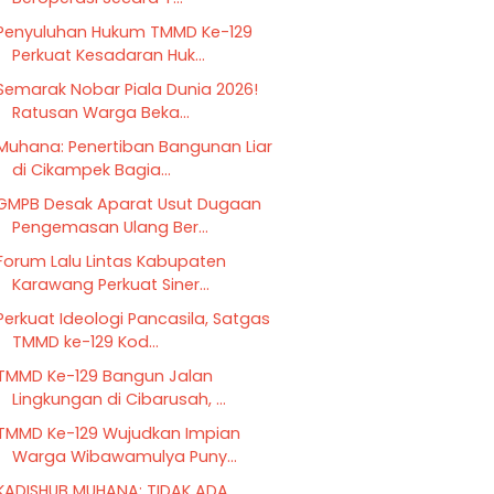
Penyuluhan Hukum TMMD Ke-129
Perkuat Kesadaran Huk...
Semarak Nobar Piala Dunia 2026!
Ratusan Warga Beka...
Muhana: Penertiban Bangunan Liar
di Cikampek Bagia...
GMPB Desak Aparat Usut Dugaan
Pengemasan Ulang Ber...
Forum Lalu Lintas Kabupaten
Karawang Perkuat Siner...
Perkuat Ideologi Pancasila, Satgas
TMMD ke-129 Kod...
TMMD Ke-129 Bangun Jalan
Lingkungan di Cibarusah, ...
TMMD Ke-129 Wujudkan Impian
Warga Wibawamulya Puny...
KADISHUB MUHANA: TIDAK ADA