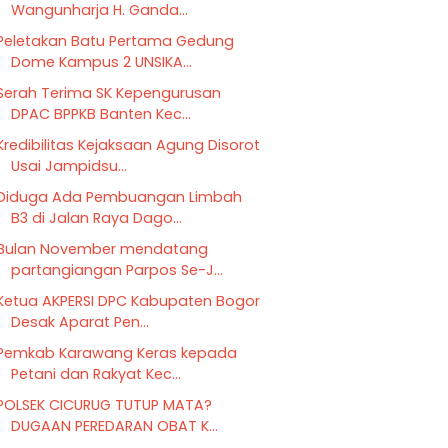
Wangunharja H. Ganda...
Peletakan Batu Pertama Gedung
Dome Kampus 2 UNSIKA...
Serah Terima SK Kepengurusan
DPAC BPPKB Banten Kec...
Kredibilitas Kejaksaan Agung Disorot
Usai Jampidsu...
Diduga Ada Pembuangan Limbah
B3 di Jalan Raya Dago...
Bulan November mendatang
partangiangan Parpos Se-J...
Ketua AKPERSI DPC Kabupaten Bogor
Desak Aparat Pen...
Pemkab Karawang Keras kepada
Petani dan Rakyat Kec...
POLSEK CICURUG TUTUP MATA?
DUGAAN PEREDARAN OBAT K...