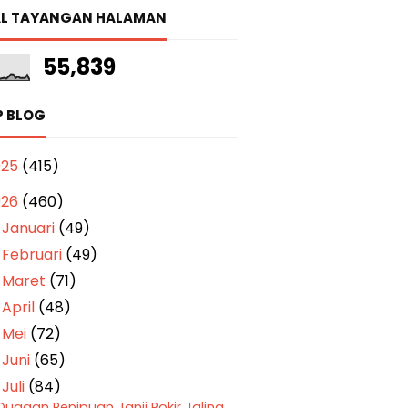
L TAYANGAN HALAMAN
55,839
P BLOG
025
(415)
026
(460)
Januari
(49)
►
Februari
(49)
►
Maret
(71)
►
April
(48)
►
Mei
(72)
►
Juni
(65)
►
Juli
(84)
▼
Dugaan Penipuan Janji Pokir Jaling,