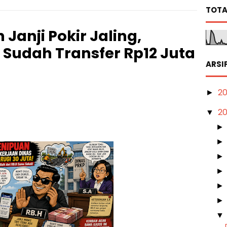
TOTA
Janji Pokir Jaling,
Sudah Transfer Rp12 Juta
ARSI
2
►
2
▼