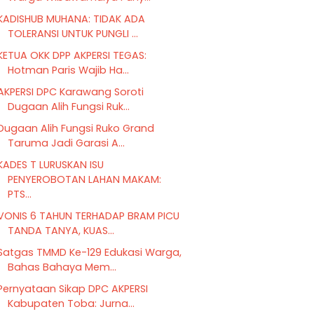
KADISHUB MUHANA: TIDAK ADA
TOLERANSI UNTUK PUNGLI ...
KETUA OKK DPP AKPERSI TEGAS:
Hotman Paris Wajib Ha...
AKPERSI DPC Karawang Soroti
Dugaan Alih Fungsi Ruk...
Dugaan Alih Fungsi Ruko Grand
Taruma Jadi Garasi A...
KADES T LURUSKAN ISU
PENYEROBOTAN LAHAN MAKAM:
PTS...
VONIS 6 TAHUN TERHADAP BRAM PICU
TANDA TANYA, KUAS...
Satgas TMMD Ke-129 Edukasi Warga,
Bahas Bahaya Mem...
Pernyataan Sikap DPC AKPERSI
Kabupaten Toba: Jurna...