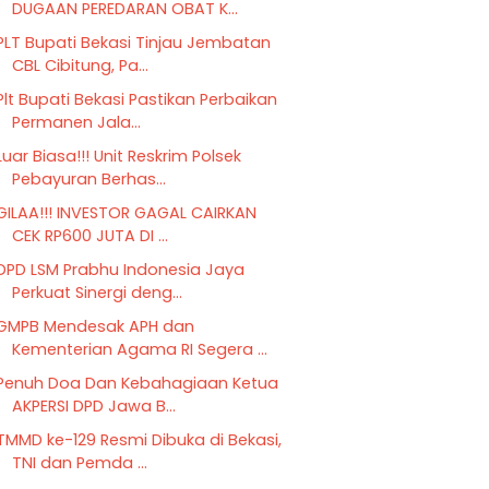
DUGAAN PEREDARAN OBAT K...
PLT Bupati Bekasi Tinjau Jembatan
CBL Cibitung, Pa...
Plt Bupati Bekasi Pastikan Perbaikan
Permanen Jala...
Luar Biasa!!! Unit Reskrim Polsek
Pebayuran Berhas...
GILAA!!! INVESTOR GAGAL CAIRKAN
CEK RP600 JUTA DI ...
DPD LSM Prabhu Indonesia Jaya
Perkuat Sinergi deng...
GMPB Mendesak APH dan
Kementerian Agama RI Segera ...
Penuh Doa Dan Kebahagiaan Ketua
AKPERSI DPD Jawa B...
TMMD ke-129 Resmi Dibuka di Bekasi,
TNI dan Pemda ...