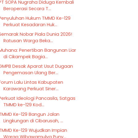
PT SOPA Nugraha Diduga Kembali
Beroperasi Secara T...
Penyuluhan Hukum TMMD Ke-129
Perkuat Kesadaran Huk...
Semarak Nobar Piala Dunia 2026!
Ratusan Warga Beka...
Muhana: Penertiban Bangunan Liar
di Cikampek Bagia...
GMPB Desak Aparat Usut Dugaan
Pengemasan Ulang Ber...
Forum Lalu Lintas Kabupaten
Karawang Perkuat Siner...
Perkuat Ideologi Pancasila, Satgas
TMMD ke-129 Kod...
TMMD Ke-129 Bangun Jalan
Lingkungan di Cibarusah, ...
TMMD Ke-129 Wujudkan Impian
Warga Wibawamulya Puny...