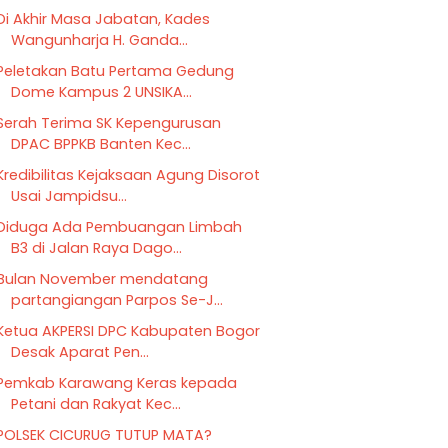
‎Di Akhir Masa Jabatan, Kades
Wangunharja H. Ganda...
Peletakan Batu Pertama Gedung
Dome Kampus 2 UNSIKA...
Serah Terima SK Kepengurusan
DPAC BPPKB Banten Kec...
Kredibilitas Kejaksaan Agung Disorot
Usai Jampidsu...
Diduga Ada Pembuangan Limbah
B3 di Jalan Raya Dago...
Bulan November mendatang
partangiangan Parpos Se-J...
Ketua AKPERSI DPC Kabupaten Bogor
Desak Aparat Pen...
Pemkab Karawang Keras kepada
Petani dan Rakyat Kec...
POLSEK CICURUG TUTUP MATA?