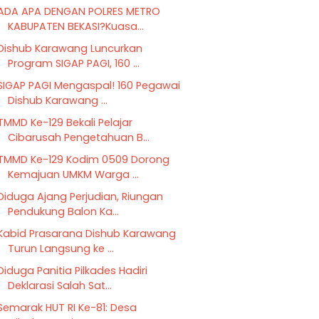
ADA APA DENGAN POLRES METRO
KABUPATEN BEKASI?Kuasa...
Dishub Karawang Luncurkan
Program SIGAP PAGI, 160 ...
SIGAP PAGI Mengaspal! 160 Pegawai
Dishub Karawang ...
TMMD Ke-129 Bekali Pelajar
Cibarusah Pengetahuan B...
TMMD Ke-129 Kodim 0509 Dorong
Kemajuan UMKM Warga ...
Diduga Ajang Perjudian, Riungan
Pendukung Balon Ka...
Kabid Prasarana Dishub Karawang
Turun Langsung ke ...
Diduga Panitia Pilkades Hadiri
Deklarasi Salah Sat...
Semarak HUT RI Ke-81: Desa