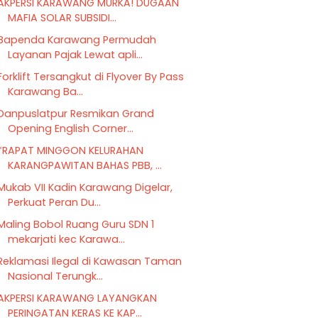
AKPERSI KARAWANG MURKA! DUGAAN
MAFIA SOLAR SUBSIDI...
Bapenda Karawang Permudah
Layanan Pajak Lewat apli...
Forklift Tersangkut di Flyover By Pass
Karawang Ba...
Danpuslatpur Resmikan Grand
Opening English Corner...
*RAPAT MINGGON KELURAHAN
KARANGPAWITAN BAHAS PBB, ...
Mukab VII Kadin Karawang Digelar,
Perkuat Peran Du...
Maling Bobol Ruang Guru SDN 1
mekarjati kec Karawa...
Reklamasi Ilegal di Kawasan Taman
Nasional Terungk...
AKPERSI KARAWANG LAYANGKAN
PERINGATAN KERAS KE KAP...