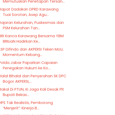
Memutuskan Penetapan Tersan...
Rapat Dadakan DPRD Karawang
Tuai Sorotan, Asep Agu...
Jajaran Kelurahan, Puskesmas dan
PSM Kelurahan Tan...
BRI Kanca Karawang Bersama YBM
BRILiaN Hadirkan Ke...
LSP Difindo dan AKPERSI Teken MoU,
Momentum Kebang...
Polda Jabar Paparkan Capaian
Penegakan Hukum ke Ko...
Halal Bihalal dan Penyerahan SK DPC
Bogor AKPERSI,...
Bakal Di PTUN, Ki Jaga Kali Desak Plt
Bupati Bekas...
HPS Tak Realistis, Pemborong
“Menjerit”: Kinerja B...