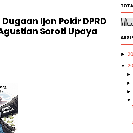
TOTA
 Dugaan Ijon Pokir DPRD
Agustian Soroti Upaya
ARSI
2
►
2
▼