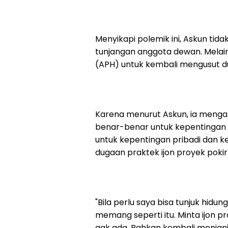
Menyikapi polemik ini, Askun tid
tunjangan anggota dewan. Mela
(APH) untuk kembali mengusut d
Karena menurut Askun, ia mengak
benar-benar untuk kepentingan
untuk kepentingan pribadi dan
dugaan praktek ijon proyek poki
"Bila perlu saya bisa tunjuk hid
memang seperti itu. Minta ijon pr
gak ada. Bahkan kembali menjan