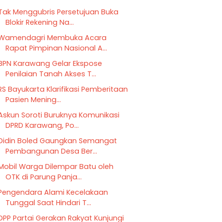
Tak Menggubris Persetujuan Buka
Blokir Rekening Na...
Wamendagri Membuka Acara
Rapat Pimpinan Nasional A...
BPN Karawang Gelar Ekspose
Penilaian Tanah Akses T...
RS Bayukarta Klarifikasi Pemberitaan
Pasien Mening...
Askun Soroti Buruknya Komunikasi
DPRD Karawang, Po...
Didin Boled Gaungkan Semangat
Pembangunan Desa Ber...
Mobil Warga Dilempar Batu oleh
OTK di Parung Panja...
Pengendara Alami Kecelakaan
Tunggal Saat Hindari T...
DPP Partai Gerakan Rakyat Kunjungi