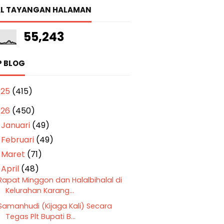
L TAYANGAN HALAMAN
55,243
P BLOG
025
(415)
026
(450)
Januari
(49)
►
Februari
(49)
►
Maret
(71)
►
April
(48)
▼
Rapat Minggon dan Halalbihalal di
Kelurahan Karang...
Samanhudi (Kijaga Kali) Secara
Tegas ‎Plt Bupati B...