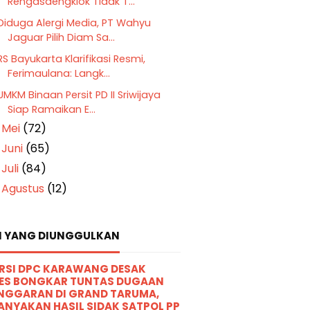
Rengasdengklok Tidak T...
Diduga Alergi Media, PT Wahyu
Jaguar Pilih Diam Sa...
RS Bayukarta Klarifikasi Resmi,
Ferimaulana: Langk...
UMKM Binaan Persit PD II Sriwijaya
Siap Ramaikan E...
Mei
(72)
►
Juni
(65)
►
Juli
(84)
►
Agustus
(12)
►
I YANG DIUNGGULKAN
RSI DPC KARAWANG DESAK
ES BONGKAR TUNTAS DUGAAN
NGGARAN DI GRAND TARUMA,
ANYAKAN HASIL SIDAK SATPOL PP