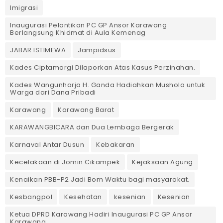
Imigrasi
Inaugurasi Pelantikan PC GP Ansor Karawang
Berlangsung Khidmat di Aula Kemenag
JABAR ISTIMEWA
Jampidsus
Kades Ciptamargi Dilaporkan Atas Kasus Perzinahan.
Kades Wangunharja H. Ganda Hadiahkan Mushola untuk
Warga dari Dana Pribadi ‎
Karawang
Karawang Barat
KARAWANGBICARA dan Dua Lembaga Bergerak
Karnaval Antar Dusun
Kebakaran
Kecelakaan di Jomin Cikampek
Kejaksaan Agung
Kenaikan PBB-P2 Jadi Bom Waktu bagi masyarakat.
Kesbangpol
Kesehatan
kesenian
Kesenian
Ketua DPRD Karawang Hadiri Inaugurasi PC GP Ansor
Karawang.