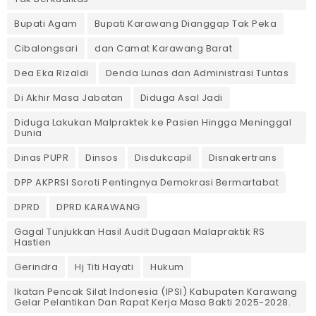
Bupati Agam
Bupati Karawang Dianggap Tak Peka
Cibalongsari
dan Camat Karawang Barat
Dea Eka Rizaldi
Denda Lunas dan Administrasi Tuntas
‎Di Akhir Masa Jabatan
Diduga Asal Jadi
Diduga Lakukan Malpraktek ke Pasien Hingga Meninggal
Dunia
Dinas PUPR
Dinsos
Disdukcapil
Disnakertrans
DPP AKPRSI Soroti Pentingnya Demokrasi Bermartabat
DPRD
DPRD KARAWANG
Gagal Tunjukkan Hasil Audit Dugaan Malapraktik RS
Hastien
Gerindra
Hj Titi Hayati
Hukum
Ikatan Pencak Silat Indonesia (IPSI) Kabupaten Karawang
Gelar Pelantikan Dan Rapat Kerja Masa Bakti 2025-2028.