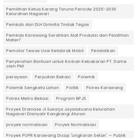
Pemilihan Ketua Karang Taruna Periode 2025-2030
Kelurahan Nagasari
Pemkab dan DLH Diminta Tindak Tegas
Pemkab Karawang Serahkan Alat Produksi dan Pelatihan
Materi”
Pemotor Tewas Usai Ketabrak Mobil‎
Pendidikan
Penyerahan Bantuan untuk Korban Kebakaran PT. Dame
oleh PMI
perayaan
Perjudian Bekasi
Polemik
Polemik Sengketa Lahan
Politik
Polres Karawang
Polres Metro Bekasi
Program BPJS
Proyek Drainase Jl.Sukarja Jayalaksana Kelurahan
Nagasari Disinyalir Kangkangi Aturan
proyek normalisasi
Proyek Normalisasi
Proyek PUPR Karawang Dicap 'Lingkaran Setan' — Publik