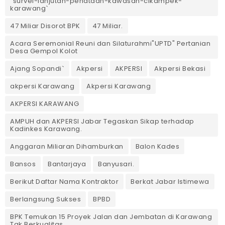
`survei-lanjutan-penataan-kawasan-cikampek-
karawang`
47 Miliar Disorot BPK
47 Miliar.
Acara Seremonial Reuni dan Silaturahmi"UPTD" Pertanian
Desa Gempol Kolot
Ajang Sopandi`
Akpersi
AKPERSI
Akpersi Bekasi
akpersi Karawang
Akpersi Karawang
AKPERSI KARAWANG
AMPUH dan AKPERSI Jabar Tegaskan Sikap terhadap
Kadinkes Karawang.
Anggaran Miliaran Dihamburkan
Balon Kades
Bansos
Bantarjaya
Banyusari.
Berikut Daftar Nama Kontraktor
Berkat Jabar Istimewa
Berlangsung Sukses
BPBD
BPK Temukan 15 Proyek Jalan dan Jembatan di Karawang
Tak Berkualitas