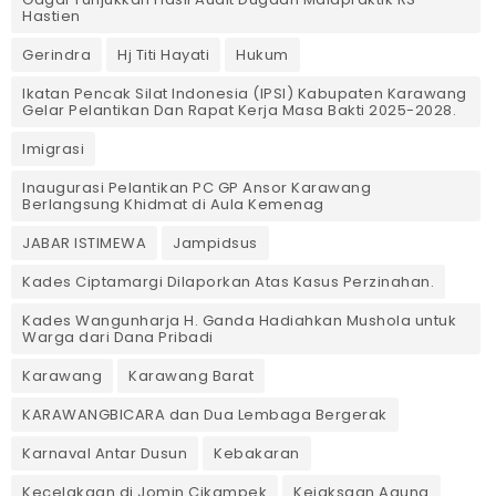
Hastien
Gerindra
Hj Titi Hayati
Hukum
Ikatan Pencak Silat Indonesia (IPSI) Kabupaten Karawang
Gelar Pelantikan Dan Rapat Kerja Masa Bakti 2025-2028.
Imigrasi
Inaugurasi Pelantikan PC GP Ansor Karawang
Berlangsung Khidmat di Aula Kemenag
JABAR ISTIMEWA
Jampidsus
Kades Ciptamargi Dilaporkan Atas Kasus Perzinahan.
Kades Wangunharja H. Ganda Hadiahkan Mushola untuk
Warga dari Dana Pribadi ‎
Karawang
Karawang Barat
KARAWANGBICARA dan Dua Lembaga Bergerak
Karnaval Antar Dusun
Kebakaran
Kecelakaan di Jomin Cikampek
Kejaksaan Agung