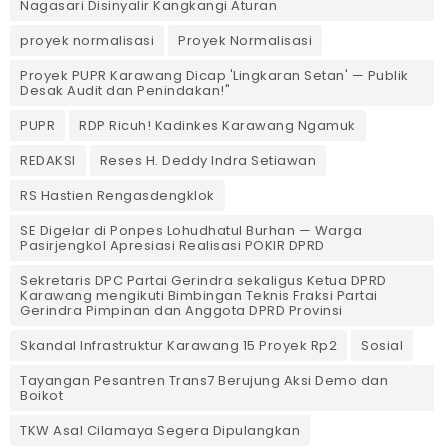
Nagasari Disinyalir Kangkangi Aturan
proyek normalisasi
Proyek Normalisasi
Proyek PUPR Karawang Dicap 'Lingkaran Setan' — Publik
Desak Audit dan Penindakan!"
PUPR
RDP Ricuh! Kadinkes Karawang Ngamuk
REDAKSI
Reses H. Deddy Indra Setiawan
RS Hastien Rengasdengklok
SE Digelar di Ponpes Lohudhatul Burhan — Warga
Pasirjengkol Apresiasi Realisasi POKIR DPRD
Sekretaris DPC Partai Gerindra sekaligus Ketua DPRD
Karawang mengikuti Bimbingan Teknis Fraksi Partai
Gerindra Pimpinan dan Anggota DPRD Provinsi
Skandal Infrastruktur Karawang 15 Proyek Rp2
Sosial
Tayangan Pesantren Trans7 Berujung Aksi Demo dan
Boikot
TKW Asal Cilamaya Segera Dipulangkan