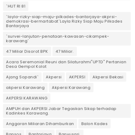
`HUT RI 81
`layla-rizky-siap-maju-pilkades-bantarjaya-akprsi-
demokrasi-bermartabat`Layla Rizky Siap Maju Pilkades
Bantarjaya
`survei-lanjutan-penataan-kawasan-cikampek-
karawang`
47 Miliar Disorot BPK
47 Miliar.
Acara Seremonial Reuni dan Silaturahmi"UPTD" Pertanian
Desa Gempol Kolot
Ajang Sopandi`
Akpersi
AKPERSI
Akpersi Bekasi
akpersi Karawang
Akpersi Karawang
AKPERSI KARAWANG
AMPUH dan AKPERSI Jabar Tegaskan Sikap terhadap
Kadinkes Karawang.
Anggaran Miliaran Dihamburkan
Balon Kades
Bansos
Bantarjaya
Banyusari.