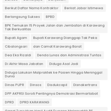
Berikut Daftar Nama Kontraktor
Berkat Jabar Istimewa
Berlangsung Sukses
BPBD
BPK Temukan 15 Proyek Jalan dan Jembatan di Karawang
Tak Berkualitas
Bupati Agam
Bupati Karawang Dianggap Tak Peka
Cibalongsari
dan Camat Karawang Barat
Dea Eka Rizaldi
Denda Lunas dan Administrasi Tuntas
‎Di Akhir Masa Jabatan
Diduga Asal Jadi
Diduga Lakukan Malpraktek ke Pasien Hingga Meninggal
Dunia
Dinas PUPR
Dinsos
Disdukcapil
Disnakertrans
DPP AKPRSI Soroti Pentingnya Demokrasi Bermartabat
DPRD
DPRD KARAWANG
Gagal Tunjukkan Hasil Audit Dugaan Malapraktik RS