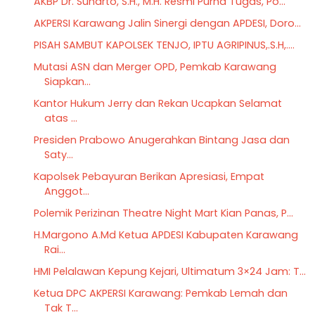
AKBP Dr. Suharto, S.H., M.H. Resmi Purna Tugas, Po...
AKPERSI Karawang Jalin Sinergi dengan APDESI, Doro...
PISAH SAMBUT KAPOLSEK TENJO, IPTU AGRIPINUS,.S.H,....
Mutasi ASN dan Merger OPD, Pemkab Karawang
Siapkan...
Kantor Hukum Jerry dan Rekan Ucapkan Selamat
atas ...
Presiden Prabowo Anugerahkan Bintang Jasa dan
Saty...
Kapolsek Pebayuran Berikan Apresiasi, Empat
Anggot...
Polemik Perizinan Theatre Night Mart Kian Panas, P...
H.Margono A.Md Ketua APDESI Kabupaten Karawang
Rai...
HMI Pelalawan Kepung Kejari, Ultimatum 3×24 Jam: T...
Ketua DPC AKPERSI Karawang: Pemkab Lemah dan
Tak T...