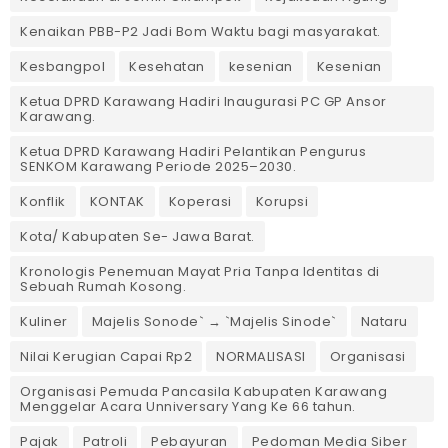
Kenaikan PBB-P2 Jadi Bom Waktu bagi masyarakat.
Kesbangpol
Kesehatan
kesenian
Kesenian
Ketua DPRD Karawang Hadiri Inaugurasi PC GP Ansor
Karawang.
Ketua DPRD Karawang Hadiri Pelantikan Pengurus
SENKOM Karawang Periode 2025–2030. ‎
Konflik
KONTAK
Koperasi
Korupsi
Kota/ Kabupaten Se- Jawa Barat.
Kronologis Penemuan Mayat Pria Tanpa Identitas di
Sebuah Rumah Kosong.
Kuliner
Majelis Sonode` → `Majelis Sinode`
Nataru
Nilai Kerugian Capai Rp2
NORMALISASI
Organisasi
Organisasi Pemuda Pancasila Kabupaten Karawang
Menggelar Acara Unniversary Yang Ke 66 tahun.
Pajak
Patroli
Pebayuran
Pedoman Media Siber