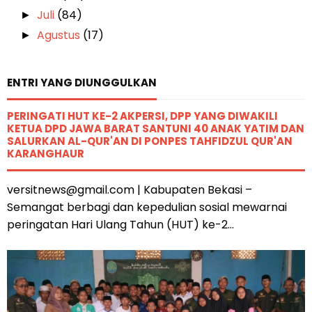
Juli
(84)
►
Agustus
(17)
►
ENTRI YANG DIUNGGULKAN
PERINGATI HUT KE-2 AKPERSI, DPP YANG DIWAKILI
KETUA DPD JAWA BARAT SANTUNI 40 ANAK YATIM DAN
SALURKAN AL-QUR'AN DI PONPES TAHFIDZUL QUR'AN
KARANGHAUR
versitnews@gmail.com | Kabupaten Bekasi –
Semangat berbagi dan kepedulian sosial mewarnai
peringatan Hari Ulang Tahun (HUT) ke-2...