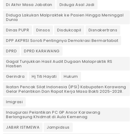
‎Di Akhir Masa Jabatan
Diduga Asal Jadi
Diduga Lakukan Malpraktek ke Pasien Hingga Meninggal
Dunia
Dinas PUPR
Dinsos
Disdukcapil
Disnakertrans
DPP AKPRSI Soroti Pentingnya Demokrasi Bermartabat
DPRD
DPRD KARAWANG
Gagal Tunjukkan Hasil Audit Dugaan Malapraktik RS
Hastien
Gerindra
Hj Titi Hayati
Hukum
Ikatan Pencak Silat Indonesia (IPSI) Kabupaten Karawang
Gelar Pelantikan Dan Rapat Kerja Masa Bakti 2025-2028.
Imigrasi
Inaugurasi Pelantikan PC GP Ansor Karawang
Berlangsung Khidmat di Aula Kemenag
JABAR ISTIMEWA
Jampidsus