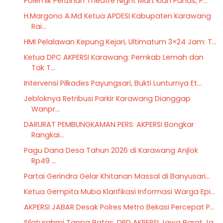
Polemik Perizinan Theatre Night Mart Kian Panas, P...
H.Margono A.Md Ketua APDESI Kabupaten Karawang
Rai...
HMI Pelalawan Kepung Kejari, Ultimatum 3×24 Jam: T...
Ketua DPC AKPERSI Karawang: Pemkab Lemah dan
Tak T...
Intervensi Pilkades Payungsari, Bukti Lunturnya Et...
Jebloknya Retribusi Parkir Karawang Dianggap
Wanpr...
DARURAT PEMBUNGKAMAN PERS: AKPERSI Bongkar
Rangkai...
Pagu Dana Desa Tahun 2026 di Karawang Anjlok
Rp49 ...
Partai Gerindra Gelar Khitanan Massal di Banyusari...
Ketua Gempita Muba Klarifikasi Informasi Warga Epi...
AKPERSI JABAR Desak Polres Metro Bekasi Percepat P...
Silaturahmi Tanpa Batas, DPD AKPERSI Jawa Barat Ja...