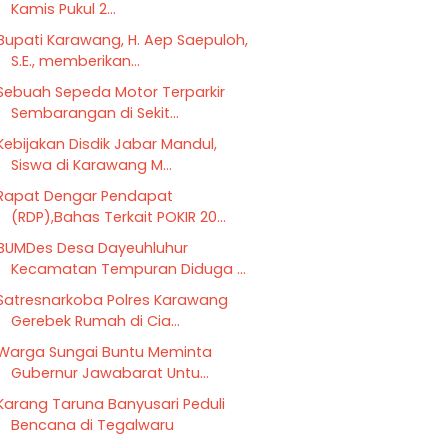
Kamis Pukul 2...
Bupati Karawang, H. Aep Saepuloh,
S.E., memberikan...
Sebuah Sepeda Motor Terparkir
Sembarangan di Sekit...
Kebijakan Disdik Jabar Mandul,
Siswa di Karawang M...
Rapat Dengar Pendapat
(RDP),Bahas Terkait POKIR 20...
BUMDes Desa Dayeuhluhur
Kecamatan Tempuran Diduga ...
Satresnarkoba Polres Karawang
Gerebek Rumah di Cia...
Warga Sungai Buntu Meminta
Gubernur Jawabarat Untu...
Karang Taruna Banyusari Peduli
Bencana di Tegalwaru