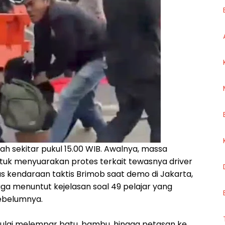
cah sekitar pukul 15.00 WIB. Awalnya, massa
ntuk menyuarakan protes terkait tewasnya driver
das kendaraan taktis Brimob saat demo di Jakarta,
uga menuntut kejelasan soal 49 pelajar yang
ebelumnya.
ulai melempar batu, bambu, hingga petasan ke