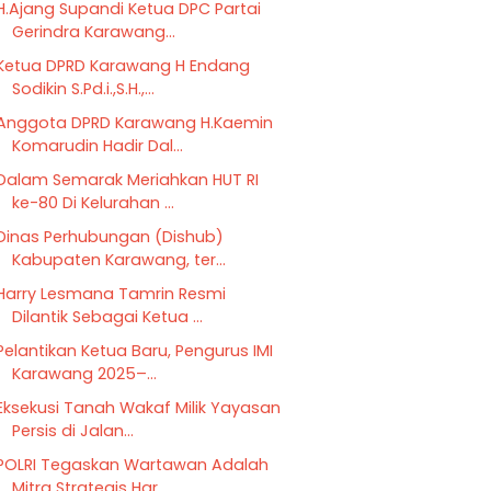
H.Ajang Supandi Ketua DPC Partai
Gerindra Karawang...
Ketua DPRD Karawang H Endang
Sodikin S.Pd.i.,S.H.,...
Anggota DPRD Karawang H.Kaemin
Komarudin Hadir Dal...
Dalam Semarak Meriahkan HUT RI
ke-80 Di Kelurahan ...
Dinas Perhubungan (Dishub)
Kabupaten Karawang, ter...
Harry Lesmana Tamrin Resmi
Dilantik Sebagai Ketua ...
Pelantikan Ketua Baru, Pengurus IMI
Karawang 2025–...
Eksekusi Tanah Wakaf Milik Yayasan
Persis di Jalan...
POLRI Tegaskan Wartawan Adalah
Mitra Strategis Har...