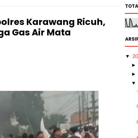
TOTA
olres Karawang Ricuh,
ga Gas Air Mata
ARSI
2
▼