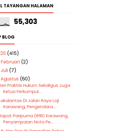
L TAYANGAN HALAMAN
55,303
P BLOG
025
(415)
Februari
(2)
►
Juli
(7)
►
Agustus
(60)
▼
Jeri Praktisi Hukum Sekaligus Juga
Ketua Perkumpul...
Lakalantas Di Jalan Raya Loji
Karawang, Pengendara...
Rapat Paripurna DPRD Karawang,
Penyampaian Nota Pe...