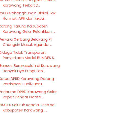
Mr. Kim Penuhi Panggilan Polres
Karawang Terkait D...
RSUD Cabangbungin Dinilai Tak
Hormati APH dan Kepa...
Karang Taruna Kabupaten
Karawang Gelar Pelantikan ...
Perkara Gerbang Belakang PT
Changsin Masuk Agenda ...
Diduga Tidak Transparan,
Penyertaan Modal BUMDES S...
Bansos Bermasalah di Karawang:
Banyak Nya Pungutan...
Ketua DPRD Karawang Dorong
Partisipasi Publik Haru...
Paripurna DPRD Karawang Gelar
Rapat Dengar Pidato ...
BIMTEK Seluruh Kepala Desa se-
Kabupaten Karawang, ...