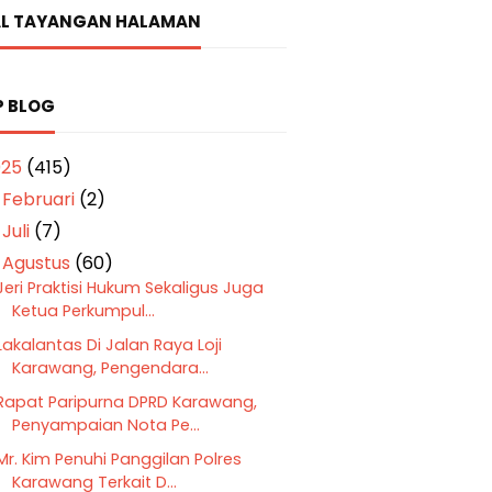
L TAYANGAN HALAMAN
P BLOG
025
(415)
Februari
(2)
►
Juli
(7)
►
Agustus
(60)
▼
Jeri Praktisi Hukum Sekaligus Juga
Ketua Perkumpul...
Lakalantas Di Jalan Raya Loji
Karawang, Pengendara...
Rapat Paripurna DPRD Karawang,
Penyampaian Nota Pe...
Mr. Kim Penuhi Panggilan Polres
Karawang Terkait D...