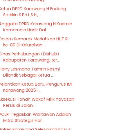
Ketua DPRD Karawang H Endang
Sodikin S.Pd.i.,S.H.,...
Anggota DPRD Karawang H.Kaemin
Komarudin Hadir Dal...
Dalam Semarak Meriahkan HUT RI
ke-80 Di Kelurahan ...
Dinas Perhubungan (Dishub)
Kabupaten Karawang, ter...
Harry Lesmana Tamrin Resmi
Dilantik Sebagai Ketua ...
Pelantikan Ketua Baru, Pengurus IMI
Karawang 2025–...
Eksekusi Tanah Wakaf Milik Yayasan
Persis di Jalan...
POLRI Tegaskan Wartawan Adalah
Mitra Strategis Har...
Polres Karawang Selesaikan Kasus