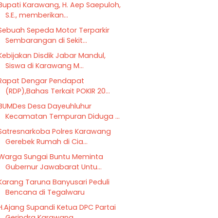
Bupati Karawang, H. Aep Saepuloh,
S.E., memberikan...
Sebuah Sepeda Motor Terparkir
Sembarangan di Sekit...
Kebijakan Disdik Jabar Mandul,
Siswa di Karawang M...
Rapat Dengar Pendapat
(RDP),Bahas Terkait POKIR 20...
BUMDes Desa Dayeuhluhur
Kecamatan Tempuran Diduga ...
Satresnarkoba Polres Karawang
Gerebek Rumah di Cia...
Warga Sungai Buntu Meminta
Gubernur Jawabarat Untu...
Karang Taruna Banyusari Peduli
Bencana di Tegalwaru
H.Ajang Supandi Ketua DPC Partai
Gerindra Karawang...