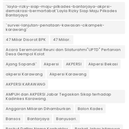
`layla-rizky-siap-maju-pilkades-bantarjaya-akprsi-
demokrasi-bermartabat`Layla Rizky Siap Maju Pilkades
Bantarjaya
`survei-lanjutan-penataan-kawasan-cikampek-
karawang`
47 Miliar Disorot BPK
47 Miliar.
Acara Seremonial Reuni dan Silaturahmi"UPTD" Pertanian
Desa Gempol Kolot
Ajang Sopandi`
Akpersi
AKPERSI
Akpersi Bekasi
akpersi Karawang
Akpersi Karawang
AKPERSI KARAWANG
AMPUH dan AKPERSI Jabar Tegaskan Sikap terhadap
Kadinkes Karawang.
Anggaran Miliaran Dihamburkan
Balon Kades
Bansos
Bantarjaya
Banyusari.
Berikut Daftar Nama Kontraktor
Berkat Jabar Istimewa