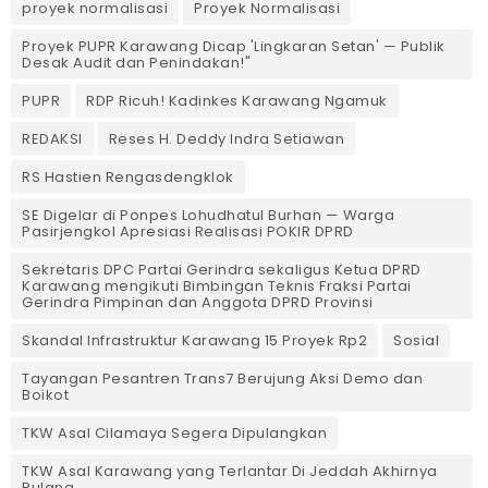
proyek normalisasi
Proyek Normalisasi
Proyek PUPR Karawang Dicap 'Lingkaran Setan' — Publik
Desak Audit dan Penindakan!"
PUPR
RDP Ricuh! Kadinkes Karawang Ngamuk
REDAKSI
Reses H. Deddy Indra Setiawan
RS Hastien Rengasdengklok
SE Digelar di Ponpes Lohudhatul Burhan — Warga
Pasirjengkol Apresiasi Realisasi POKIR DPRD
Sekretaris DPC Partai Gerindra sekaligus Ketua DPRD
Karawang mengikuti Bimbingan Teknis Fraksi Partai
Gerindra Pimpinan dan Anggota DPRD Provinsi
Skandal Infrastruktur Karawang 15 Proyek Rp2
Sosial
Tayangan Pesantren Trans7 Berujung Aksi Demo dan
Boikot
TKW Asal Cilamaya Segera Dipulangkan
TKW Asal Karawang yang Terlantar Di Jeddah Akhirnya
Pulang.