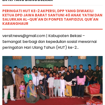
PERINGATI HUT KE-2 AKPERSI, DPP YANG DIWAKILI
KETUA DPD JAWA BARAT SANTUNI 40 ANAK YATIM DAN
SALURKAN AL-QUR'AN DI PONPES TAHFIDZUL QUR'AN
KARANGHAUR
versitnews@gmail.com | Kabupaten Bekasi –
Semangat berbagi dan kepedulian sosial mewarnai
peringatan Hari Ulang Tahun (HUT) ke-2...