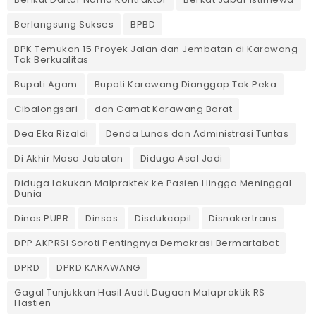
Berlangsung Sukses
BPBD
BPK Temukan 15 Proyek Jalan dan Jembatan di Karawang
Tak Berkualitas
Bupati Agam
Bupati Karawang Dianggap Tak Peka
Cibalongsari
dan Camat Karawang Barat
Dea Eka Rizaldi
Denda Lunas dan Administrasi Tuntas
‎Di Akhir Masa Jabatan
Diduga Asal Jadi
Diduga Lakukan Malpraktek ke Pasien Hingga Meninggal
Dunia
Dinas PUPR
Dinsos
Disdukcapil
Disnakertrans
DPP AKPRSI Soroti Pentingnya Demokrasi Bermartabat
DPRD
DPRD KARAWANG
Gagal Tunjukkan Hasil Audit Dugaan Malapraktik RS
Hastien