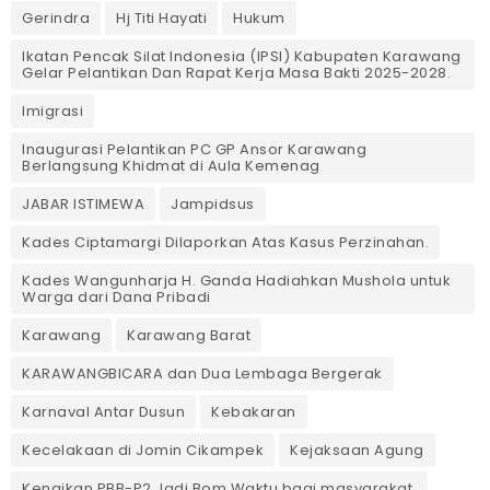
Gerindra
Hj Titi Hayati
Hukum
Ikatan Pencak Silat Indonesia (IPSI) Kabupaten Karawang
Gelar Pelantikan Dan Rapat Kerja Masa Bakti 2025-2028.
Imigrasi
Inaugurasi Pelantikan PC GP Ansor Karawang
Berlangsung Khidmat di Aula Kemenag
JABAR ISTIMEWA
Jampidsus
Kades Ciptamargi Dilaporkan Atas Kasus Perzinahan.
Kades Wangunharja H. Ganda Hadiahkan Mushola untuk
Warga dari Dana Pribadi ‎
Karawang
Karawang Barat
KARAWANGBICARA dan Dua Lembaga Bergerak
Karnaval Antar Dusun
Kebakaran
Kecelakaan di Jomin Cikampek
Kejaksaan Agung
Kenaikan PBB-P2 Jadi Bom Waktu bagi masyarakat.