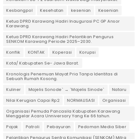
Kesbangpol
Kesehatan
kesenian
Kesenian
Ketua DPRD Karawang Hadiri Inaugurasi PC GP Ansor
Karawang.
Ketua DPRD Karawang Hadiri Pelantikan Pengurus
SENKOM Karawang Periode 2025–2030. ‎
Konflik
KONTAK
Koperasi
Korupsi
Kota/ Kabupaten Se- Jawa Barat.
Kronologis Penemuan Mayat Pria Tanpa Identitas di
Sebuah Rumah Kosong.
Kuliner
Majelis Sonode` → `Majelis Sinode`
Nataru
Nilai Kerugian Capai Rp2
NORMALISASI
Organisasi
Organisasi Pemuda Pancasila Kabupaten Karawang
Menggelar Acara Unniversary Yang Ke 66 tahun.
Pajak
Patroli
Pebayuran
Pedoman Media Siber
Pelantikan Pengurus Sentra Komunikasi (SENKOM) Mitra