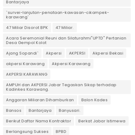
Bantarjaya
`survei-lanjutan-penataan-kawasan-cikampek-
karawang`
47 Miliar Disorot BPK
47 Miliar.
Acara Seremonial Reuni dan Silaturahmi"UPTD" Pertanian
Desa Gempol Kolot
Ajang Sopandi`
Akpersi
AKPERSI
Akpersi Bekasi
akpersi Karawang
Akpersi Karawang
AKPERSI KARAWANG
AMPUH dan AKPERSI Jabar Tegaskan Sikap terhadap
Kadinkes Karawang.
Anggaran Miliaran Dihamburkan
Balon Kades
Bansos
Bantarjaya
Banyusari.
Berikut Daftar Nama Kontraktor
Berkat Jabar Istimewa
Berlangsung Sukses
BPBD