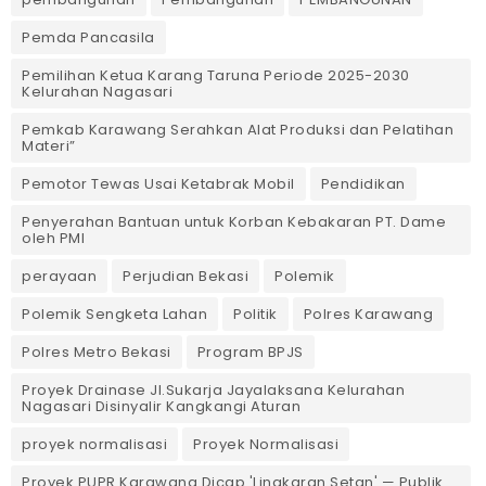
Pemda Pancasila
Pemilihan Ketua Karang Taruna Periode 2025-2030
Kelurahan Nagasari
Pemkab Karawang Serahkan Alat Produksi dan Pelatihan
Materi”
Pemotor Tewas Usai Ketabrak Mobil‎
Pendidikan
Penyerahan Bantuan untuk Korban Kebakaran PT. Dame
oleh PMI
perayaan
Perjudian Bekasi
Polemik
Polemik Sengketa Lahan
Politik
Polres Karawang
Polres Metro Bekasi
Program BPJS
Proyek Drainase Jl.Sukarja Jayalaksana Kelurahan
Nagasari Disinyalir Kangkangi Aturan
proyek normalisasi
Proyek Normalisasi
Proyek PUPR Karawang Dicap 'Lingkaran Setan' — Publik