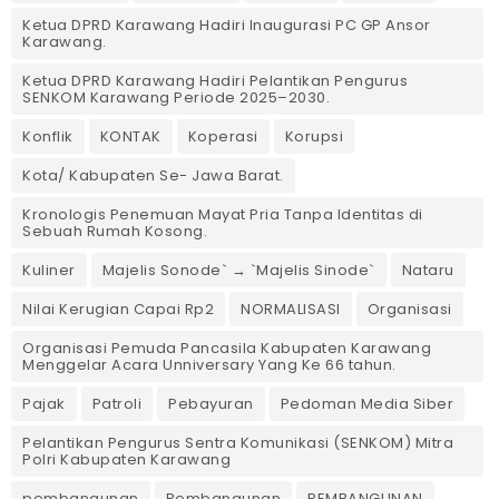
Ketua DPRD Karawang Hadiri Inaugurasi PC GP Ansor
Karawang.
Ketua DPRD Karawang Hadiri Pelantikan Pengurus
SENKOM Karawang Periode 2025–2030. ‎
Konflik
KONTAK
Koperasi
Korupsi
Kota/ Kabupaten Se- Jawa Barat.
Kronologis Penemuan Mayat Pria Tanpa Identitas di
Sebuah Rumah Kosong.
Kuliner
Majelis Sonode` → `Majelis Sinode`
Nataru
Nilai Kerugian Capai Rp2
NORMALISASI
Organisasi
Organisasi Pemuda Pancasila Kabupaten Karawang
Menggelar Acara Unniversary Yang Ke 66 tahun.
Pajak
Patroli
Pebayuran
Pedoman Media Siber
Pelantikan Pengurus Sentra Komunikasi (SENKOM) Mitra
Polri Kabupaten Karawang
pembangunan
Pembangunan
PEMBANGUNAN