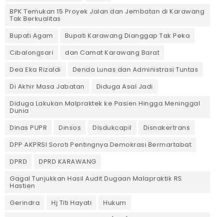
BPK Temukan 15 Proyek Jalan dan Jembatan di Karawang
Tak Berkualitas
Bupati Agam
Bupati Karawang Dianggap Tak Peka
Cibalongsari
dan Camat Karawang Barat
Dea Eka Rizaldi
Denda Lunas dan Administrasi Tuntas
‎Di Akhir Masa Jabatan
Diduga Asal Jadi
Diduga Lakukan Malpraktek ke Pasien Hingga Meninggal
Dunia
Dinas PUPR
Dinsos
Disdukcapil
Disnakertrans
DPP AKPRSI Soroti Pentingnya Demokrasi Bermartabat
DPRD
DPRD KARAWANG
Gagal Tunjukkan Hasil Audit Dugaan Malapraktik RS
Hastien
Gerindra
Hj Titi Hayati
Hukum