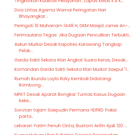
Tingkatkan Kualitas Pelayanan , Lapas Kelas II A K...
Doa Lintas Agama Warnai Peringatan Hari
Bhayangkar...
Peringati 10 Muharram 1448 H, DKM Masjid Jamie An-...
Ferimaulana Tegas: Jika Dugaan Penculikan Terbukti...
Askun Murka! Desak Kapolres Karawang Tangkap
Pelak...
Garda Sakti Sekata Klari Angkat Suara Keras, Desak...
Komandan Garda Sakti Sekata Klari Murka! Saepul "I...
Rumah Ibunda Layla Rizky Kembali Didatangi
Rombong...
MPKT Desak Aparat Bongkar Tuntas Kasus Dugaan
Keke...
Sorotan tajam Saepudin Permana !!DPRD fraksi
parta...
Lebaran Yatim Penuh Cinta, Bustom Arifin Ajak 120 ...
Kuasa Hukum Ukar Suharno Dorong Percepatan