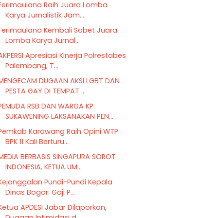
Ferimaulana Raih Juara Lomba
Karya Jurnalistik Jam...
Ferimaulana Kembali Sabet Juara
Lomba Karya Jurnal...
AKPERSI Apresiasi Kinerja Polrestabes
Palembang, T...
MENGECAM DUGAAN AKSI LGBT DAN
PESTA GAY DI TEMPAT ...
PEMUDA RSB DAN WARGA KP.
SUKAWENING LAKSANAKAN PEN...
Pemkab Karawang Raih Opini WTP
BPK 11 Kali Berturu...
MEDIA BERBASIS SINGAPURA SOROT
INDONESIA, KETUA UM...
Kejanggalan Pundi-Pundi Kepala
Dinas Bogor: Gaji P...
Ketua APDESI Jabar Dilaporkan,
Dugaan Intimidasi d...