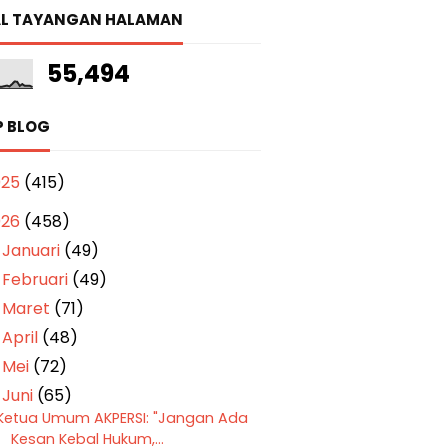
L TAYANGAN HALAMAN
55,494
P BLOG
025
(415)
026
(458)
Januari
(49)
►
Februari
(49)
►
Maret
(71)
►
April
(48)
►
Mei
(72)
►
Juni
(65)
▼
Ketua Umum AKPERSI: "Jangan Ada
Kesan Kebal Hukum,...