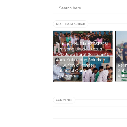
MORE FROM AUTHOR
Peringati HUT ke-2 AKPERSI,
DPP yang Diwakili Ketua
DPD Jawa Barat Santuni 40
Anak Yatim dan Salurkan
Al-Qur'an di Ponpes
Resm
Tahfidzul Qur'an
Suha
Karanghaur
Kabu
COMMENTS