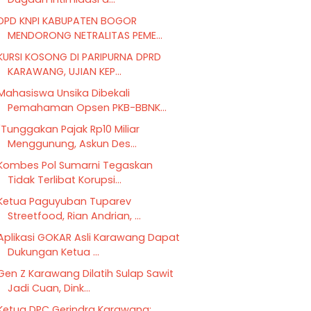
DPD KNPI KABUPATEN BOGOR
MENDORONG NETRALITAS PEME...
KURSI KOSONG DI PARIPURNA DPRD
KARAWANG, UJIAN KEP...
Mahasiswa Unsika Dibekali
Pemahaman Opsen PKB-BBNK...
"Tunggakan Pajak Rp10 Miliar
Menggunung, Askun Des...
Kombes Pol Sumarni Tegaskan
Tidak Terlibat Korupsi...
Ketua Paguyuban Tuparev
Streetfood, Rian Andrian, ...
Aplikasi GOKAR Asli Karawang Dapat
Dukungan Ketua ...
Gen Z Karawang Dilatih Sulap Sawit
Jadi Cuan, Dink...
Ketua DPC Gerindra Karawang: