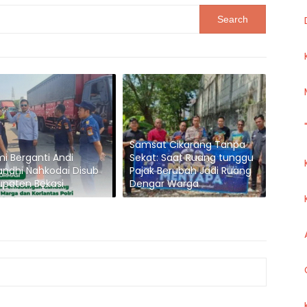
Samsat Cikarang Tanpa
i Berganti Andi
Sekat: Saat Ruang tunggu
ndhi Nahkodai Disub
Pajak Berubah Jadi Ruang
paten Bekasi
Dengar Warga