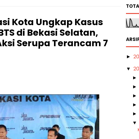
TOTA
asi Kota Ungkap Kasus
TS di Bekasi Selatan,
ARSI
 Aksi Serupa Terancam 7
2
►
2
▼