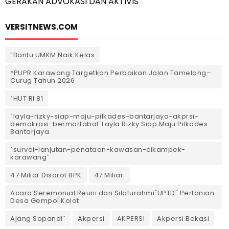
GERAKAN ADVOKASI DAN AKTIVIS
VERSITNEWS.COM
“Bantu UMKM Naik Kelas
*PUPR Karawang Targetkan Perbaikan Jalan Tamelang–
Curug Tahun 2026
`HUT RI 81
`layla-rizky-siap-maju-pilkades-bantarjaya-akprsi-
demokrasi-bermartabat`Layla Rizky Siap Maju Pilkades
Bantarjaya
`survei-lanjutan-penataan-kawasan-cikampek-
karawang`
47 Miliar Disorot BPK
47 Miliar.
Acara Seremonial Reuni dan Silaturahmi"UPTD" Pertanian
Desa Gempol Kolot
Ajang Sopandi`
Akpersi
AKPERSI
Akpersi Bekasi