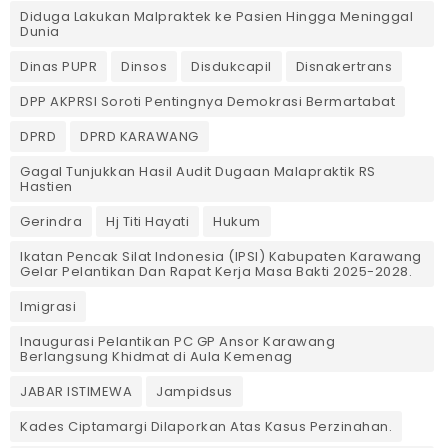
Diduga Lakukan Malpraktek ke Pasien Hingga Meninggal
Dunia
Dinas PUPR
Dinsos
Disdukcapil
Disnakertrans
DPP AKPRSI Soroti Pentingnya Demokrasi Bermartabat
DPRD
DPRD KARAWANG
Gagal Tunjukkan Hasil Audit Dugaan Malapraktik RS
Hastien
Gerindra
Hj Titi Hayati
Hukum
Ikatan Pencak Silat Indonesia (IPSI) Kabupaten Karawang
Gelar Pelantikan Dan Rapat Kerja Masa Bakti 2025-2028.
Imigrasi
Inaugurasi Pelantikan PC GP Ansor Karawang
Berlangsung Khidmat di Aula Kemenag
JABAR ISTIMEWA
Jampidsus
Kades Ciptamargi Dilaporkan Atas Kasus Perzinahan.