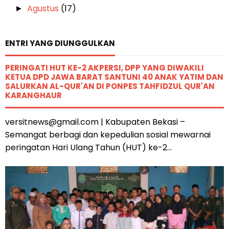
Agustus
(17)
►
ENTRI YANG DIUNGGULKAN
PERINGATI HUT KE-2 AKPERSI, DPP YANG DIWAKILI
KETUA DPD JAWA BARAT SANTUNI 40 ANAK YATIM DAN
SALURKAN AL-QUR'AN DI PONPES TAHFIDZUL QUR'AN
KARANGHAUR
versitnews@gmail.com | Kabupaten Bekasi –
Semangat berbagi dan kepedulian sosial mewarnai
peringatan Hari Ulang Tahun (HUT) ke-2...