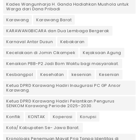
Kades Wangunharja H. Ganda Hadiahkan Mushola untuk
Warga dari Dana Pribadi ‎
Karawang
Karawang Barat
KARAWANGBICARA dan Dua Lembaga Bergerak
Karnaval Antar Dusun
Kebakaran
Kecelakaan di Jomin Cikampek
Kejaksaan Agung
Kenaikan PBB-P2 Jadi Bom Waktu bagi masyarakat.
Kesbangpol
Kesehatan
kesenian
Kesenian
Ketua DPRD Karawang Hadiri Inaugurasi PC GP Ansor
Karawang.
Ketua DPRD Karawang Hadiri Pelantikan Pengurus
SENKOM Karawang Periode 2025–2030. ‎
Konflik
KONTAK
Koperasi
Korupsi
Kota/ Kabupaten Se- Jawa Barat.
Kronologis Penemuan Mayat Pria Tanpa Identitas di