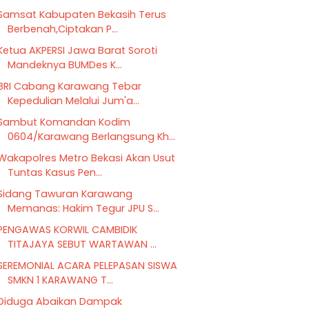
Samsat Kabupaten Bekasih Terus
Berbenah,Ciptakan P...
Ketua AKPERSI Jawa Barat Soroti
Mandeknya BUMDes K...
BRI Cabang Karawang Tebar
Kepedulian Melalui Jum'a...
Sambut Komandan Kodim
0604/Karawang Berlangsung Kh...
Wakapolres Metro Bekasi Akan Usut
Tuntas Kasus Pen...
Sidang Tawuran Karawang
Memanas: Hakim Tegur JPU S...
PENGAWAS KORWIL CAMBIDIK
TITAJAYA SEBUT WARTAWAN ...
SEREMONIAL ACARA PELEPASAN SISWA
SMKN 1 KARAWANG T...
Diduga Abaikan Dampak