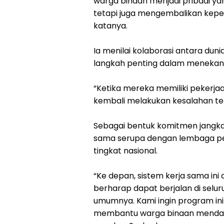
warga binaan menjadi pribadi yang
tetapi juga mengembalikan kepe
katanya.
‎‎Ia menilai kolaborasi antara 
langkah penting dalam menekan 
‎“Ketika mereka memiliki pekerja
kembali melakukan kesalahan tent
‎Sebagai bentuk komitmen jang
sama serupa dengan lembaga pe
tingkat nasional.
‎‎“Ke depan, sistem kerja sama in
berharap dapat berjalan di selur
umumnya. Kami ingin program ini
membantu warga binaan mendapa