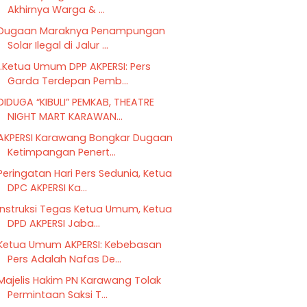
Akhirnya Warga & ...
Dugaan Maraknya Penampungan
Solar Ilegal di Jalur ...
1.Ketua Umum DPP AKPERSI: Pers
Garda Terdepan Pemb...
DIDUGA “KIBULI” PEMKAB, THEATRE
NIGHT MART KARAWAN...
AKPERSI Karawang Bongkar Dugaan
Ketimpangan Penert...
Peringatan Hari Pers Sedunia, Ketua
DPC AKPERSI Ka...
Instruksi Tegas Ketua Umum, Ketua
DPD AKPERSI Jaba...
Ketua Umum AKPERSI: Kebebasan
Pers Adalah Nafas De...
Majelis Hakim PN Karawang Tolak
Permintaan Saksi T...