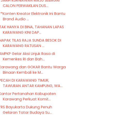
*JARIH KURNIAWAN MAJU SEBAGAI
CALON PERWAKILAN DUS...
**Konten Kreator Elektronik Ini Bantu
Brand Audio ...
TAK HANYA DI BINA, TAHANAN LAPAS
KARAWANG KINI DAP...
NAPAK TILAS RAJA SUNDA BESOK DI
KARAWANG RATUSAN ...
AMPKP Gelar Aksi Unjuk Rasa di
Kemenkes RI dan Bah...
Karawang dan GOKAR Bantu Warga
Binaan Kembali ke M...
PECAH DI KARAWANG TIMUR,
TAWURAN ANTAR KAMPUNG, WA...
Kantor Pertanahan Kabupaten
Karawang Perkuat Komit...
*RS Bayukarta Dukung Penuh
Gelaran Tatar Budaya Su...