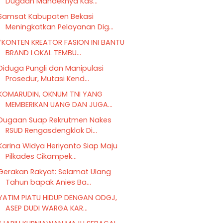
Dugaan Mandeknya Kas...
Samsat Kabupaten Bekasi
Meningkatkan Pelayanan Dig...
*KONTEN KREATOR FASION INI BANTU
BRAND LOKAL TEMBU...
Diduga Pungli dan Manipulasi
Prosedur, Mutasi Kend...
KOMARUDIN, OKNUM TNI YANG
MEMBERIKAN UANG DAN JUGA...
Dugaan Suap Rekrutmen Nakes
RSUD Rengasdengklok Di...
Karina Widya Heriyanto Siap Maju
Pilkades Cikampek...
Gerakan Rakyat: Selamat Ulang
Tahun bapak Anies Ba...
YATIM PIATU HIDUP DENGAN ODGJ,
ASEP DUDI WARGA KAR...