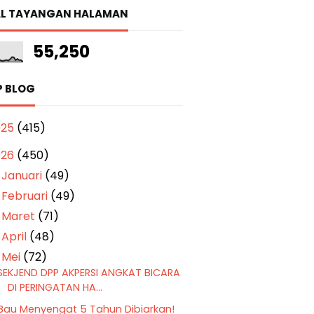
L TAYANGAN HALAMAN
55,250
P BLOG
025
(415)
026
(450)
Januari
(49)
►
Februari
(49)
►
Maret
(71)
►
April
(48)
►
Mei
(72)
▼
SEKJEND DPP AKPERSI ANGKAT BICARA
DI PERINGATAN HA...
Bau Menyengat 5 Tahun Dibiarkan!