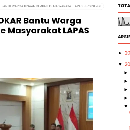
TOTA
BANTU WARGA BINAAN KEMBALI KE MASYARAKAT LAPAS BERSINERGI
OKAR Bantu Warga
ke Masyarakat LAPAS
ARSI
2
►
2
▼