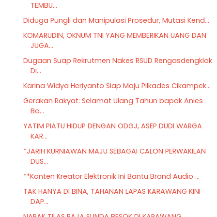
TEMBU...
Diduga Pungli dan Manipulasi Prosedur, Mutasi Kend...
KOMARUDIN, OKNUM TNI YANG MEMBERIKAN UANG DAN
JUGA...
Dugaan Suap Rekrutmen Nakes RSUD Rengasdengklok
Di...
Karina Widya Heriyanto Siap Maju Pilkades Cikampek...
Gerakan Rakyat: Selamat Ulang Tahun bapak Anies
Ba...
YATIM PIATU HIDUP DENGAN ODGJ, ASEP DUDI WARGA
KAR...
*JARIH KURNIAWAN MAJU SEBAGAI CALON PERWAKILAN
DUS...
**Konten Kreator Elektronik Ini Bantu Brand Audio ...
TAK HANYA DI BINA, TAHANAN LAPAS KARAWANG KINI
DAP...
NAPAK TILAS RAJA SUNDA BESOK DI KARAWANG