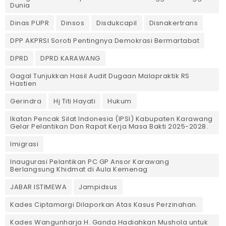
Dunia
Dinas PUPR
Dinsos
Disdukcapil
Disnakertrans
DPP AKPRSI Soroti Pentingnya Demokrasi Bermartabat
DPRD
DPRD KARAWANG
Gagal Tunjukkan Hasil Audit Dugaan Malapraktik RS
Hastien
Gerindra
Hj Titi Hayati
Hukum
Ikatan Pencak Silat Indonesia (IPSI) Kabupaten Karawang
Gelar Pelantikan Dan Rapat Kerja Masa Bakti 2025-2028.
Imigrasi
Inaugurasi Pelantikan PC GP Ansor Karawang
Berlangsung Khidmat di Aula Kemenag
JABAR ISTIMEWA
Jampidsus
Kades Ciptamargi Dilaporkan Atas Kasus Perzinahan.
Kades Wangunharja H. Ganda Hadiahkan Mushola untuk