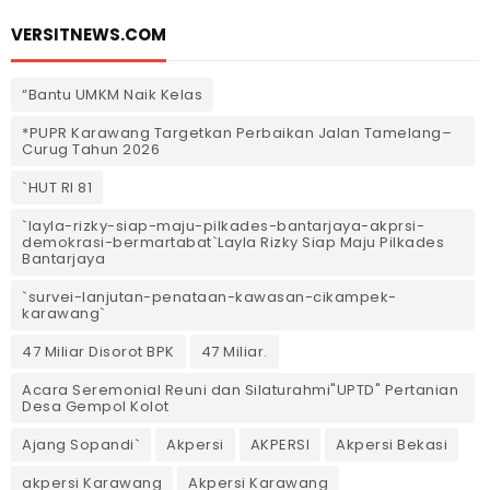
VERSITNEWS.COM
“Bantu UMKM Naik Kelas
*PUPR Karawang Targetkan Perbaikan Jalan Tamelang–
Curug Tahun 2026
`HUT RI 81
`layla-rizky-siap-maju-pilkades-bantarjaya-akprsi-
demokrasi-bermartabat`Layla Rizky Siap Maju Pilkades
Bantarjaya
`survei-lanjutan-penataan-kawasan-cikampek-
karawang`
47 Miliar Disorot BPK
47 Miliar.
Acara Seremonial Reuni dan Silaturahmi"UPTD" Pertanian
Desa Gempol Kolot
Ajang Sopandi`
Akpersi
AKPERSI
Akpersi Bekasi
akpersi Karawang
Akpersi Karawang