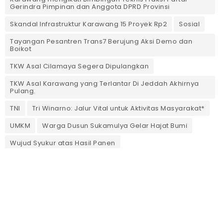
Gerindra Pimpinan dan Anggota DPRD Provinsi
Skandal Infrastruktur Karawang 15 Proyek Rp2
Sosial
Tayangan Pesantren Trans7 Berujung Aksi Demo dan
Boikot
TKW Asal Cilamaya Segera Dipulangkan
TKW Asal Karawang yang Terlantar Di Jeddah Akhirnya
Pulang.
TNI
Tri Winarno: Jalur Vital untuk Aktivitas Masyarakat*
UMKM
Warga Dusun Sukamulya Gelar Hajat Bumi
Wujud Syukur atas Hasil Panen
TENTANG KAMI
Pedoman Media Siber
Redaksi