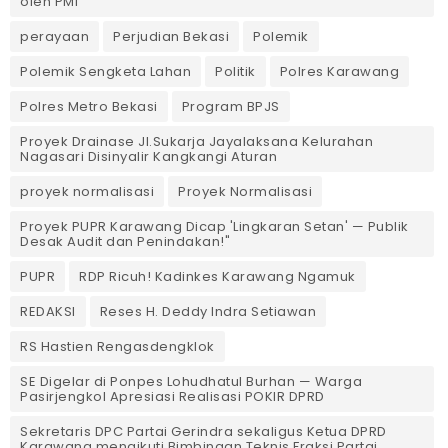
oleh PMI
perayaan
Perjudian Bekasi
Polemik
Polemik Sengketa Lahan
Politik
Polres Karawang
Polres Metro Bekasi
Program BPJS
Proyek Drainase Jl.Sukarja Jayalaksana Kelurahan
Nagasari Disinyalir Kangkangi Aturan
proyek normalisasi
Proyek Normalisasi
Proyek PUPR Karawang Dicap 'Lingkaran Setan' — Publik
Desak Audit dan Penindakan!"
PUPR
RDP Ricuh! Kadinkes Karawang Ngamuk
REDAKSI
Reses H. Deddy Indra Setiawan
RS Hastien Rengasdengklok
SE Digelar di Ponpes Lohudhatul Burhan — Warga
Pasirjengkol Apresiasi Realisasi POKIR DPRD
Sekretaris DPC Partai Gerindra sekaligus Ketua DPRD
Karawang mengikuti Bimbingan Teknis Fraksi Partai