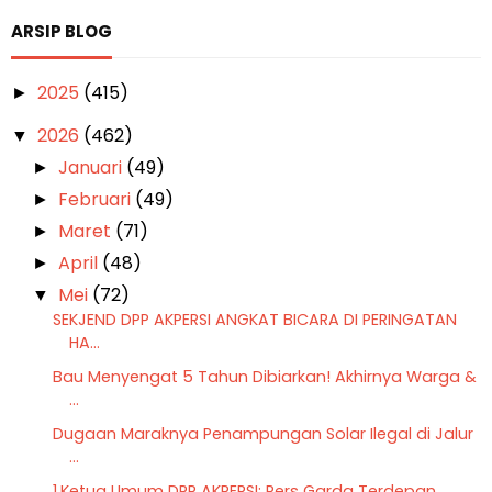
ARSIP BLOG
2025
(415)
►
2026
(462)
▼
Januari
(49)
►
Februari
(49)
►
Maret
(71)
►
April
(48)
►
Mei
(72)
▼
SEKJEND DPP AKPERSI ANGKAT BICARA DI PERINGATAN
HA...
Bau Menyengat 5 Tahun Dibiarkan! Akhirnya Warga &
...
Dugaan Maraknya Penampungan Solar Ilegal di Jalur
...
1.Ketua Umum DPP AKPERSI: Pers Garda Terdepan