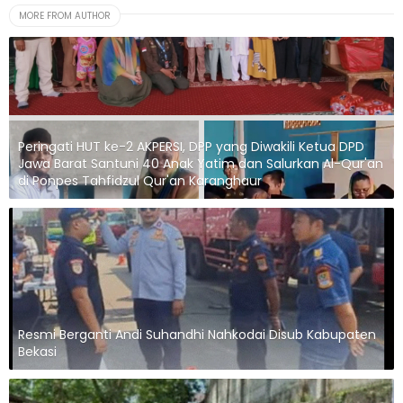
MORE FROM AUTHOR
Peringati HUT ke-2 AKPERSI, DPP yang Diwakili Ketua DPD
Jawa Barat Santuni 40 Anak Yatim dan Salurkan Al-Qur'an
di Ponpes Tahfidzul Qur'an Karanghaur
Resmi Berganti Andi Suhandhi Nahkodai Disub Kabupaten
Bekasi