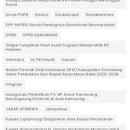
Diduga Lakukan Malpraktek ke Pasien Hingga Meninggal
Dunia
Dinas PUPR
Dinsos
Disdukcapil
Disnakertrans
DPP AKPRSI Soroti Pentingnya Demokrasi Bermartabat
DPRD
DPRD KARAWANG
Gagal Tunjukkan Hasil Audit Dugaan Malapraktik RS
Hastien
Gerindra
Hj Titi Hayati
Hukum
Ikatan Pencak Silat Indonesia (IPSI) Kabupaten Karawang
Gelar Pelantikan Dan Rapat Kerja Masa Bakti 2025-2028.
Imigrasi
Inaugurasi Pelantikan PC GP Ansor Karawang
Berlangsung Khidmat di Aula Kemenag
JABAR ISTIMEWA
Jampidsus
Kades Ciptamargi Dilaporkan Atas Kasus Perzinahan.
Kades Wangunharja H. Ganda Hadiahkan Mushola untuk