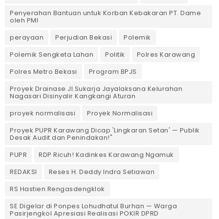
Penyerahan Bantuan untuk Korban Kebakaran PT. Dame
oleh PMI
perayaan
Perjudian Bekasi
Polemik
Polemik Sengketa Lahan
Politik
Polres Karawang
Polres Metro Bekasi
Program BPJS
Proyek Drainase Jl.Sukarja Jayalaksana Kelurahan
Nagasari Disinyalir Kangkangi Aturan
proyek normalisasi
Proyek Normalisasi
Proyek PUPR Karawang Dicap 'Lingkaran Setan' — Publik
Desak Audit dan Penindakan!"
PUPR
RDP Ricuh! Kadinkes Karawang Ngamuk
REDAKSI
Reses H. Deddy Indra Setiawan
RS Hastien Rengasdengklok
SE Digelar di Ponpes Lohudhatul Burhan — Warga
Pasirjengkol Apresiasi Realisasi POKIR DPRD