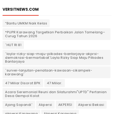
VERSITNEWS.COM
“Bantu UMKM Naik Kelas
*PUPR Karawang Targetkan Perbaikan Jalan Tamelang–
Curug Tahun 2026
`HUT RI 81
`layla-rizky-siap-maju-pilkades-bantarjaya-akprsi-
demokrasi-bermartabat`Layla Rizky Siap Maju Pilkades
Bantarjaya
`survei-lanjutan-penataan-kawasan-cikampek-
karawang`
47 Miliar Disorot BPK
47 Miliar.
Acara Seremonial Reuni dan Silaturahmi"UPTD" Pertanian
Desa Gempol Kolot
Ajang Sopandi`
Akpersi
AKPERSI
Akpersi Bekasi
akpersi Karawang
Akpersi Karawang