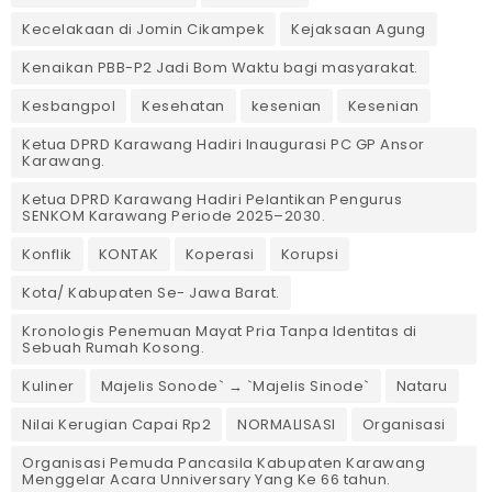
Kecelakaan di Jomin Cikampek
Kejaksaan Agung
Kenaikan PBB-P2 Jadi Bom Waktu bagi masyarakat.
Kesbangpol
Kesehatan
kesenian
Kesenian
Ketua DPRD Karawang Hadiri Inaugurasi PC GP Ansor
Karawang.
Ketua DPRD Karawang Hadiri Pelantikan Pengurus
SENKOM Karawang Periode 2025–2030. ‎
Konflik
KONTAK
Koperasi
Korupsi
Kota/ Kabupaten Se- Jawa Barat.
Kronologis Penemuan Mayat Pria Tanpa Identitas di
Sebuah Rumah Kosong.
Kuliner
Majelis Sonode` → `Majelis Sinode`
Nataru
Nilai Kerugian Capai Rp2
NORMALISASI
Organisasi
Organisasi Pemuda Pancasila Kabupaten Karawang
Menggelar Acara Unniversary Yang Ke 66 tahun.