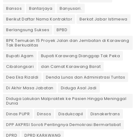
Bansos
Bantarjaya
Banyusari.
Berikut Daftar Nama Kontraktor
Berkat Jabar Istimewa
Berlangsung Sukses
BPBD
BPK Temukan 15 Proyek Jalan dan Jembatan di Karawang
Tak Berkualitas
Bupati Agam
Bupati Karawang Dianggap Tak Peka
Cibalongsari
dan Camat Karawang Barat
Dea Eka Rizaldi
Denda Lunas dan Administrasi Tuntas
‎Di Akhir Masa Jabatan
Diduga Asal Jadi
Diduga Lakukan Malpraktek ke Pasien Hingga Meninggal
Dunia
Dinas PUPR
Dinsos
Disdukcapil
Disnakertrans
DPP AKPRSI Soroti Pentingnya Demokrasi Bermartabat
DPRD
DPRD KARAWANG