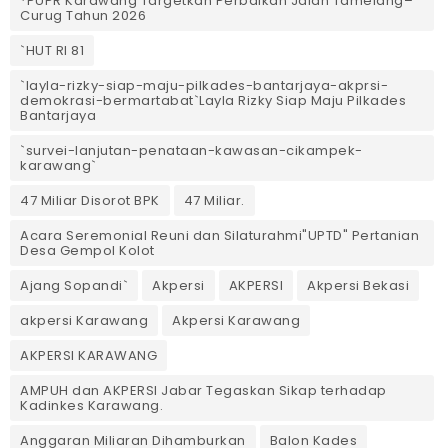
*PUPR Karawang Targetkan Perbaikan Jalan Tamelang–
Curug Tahun 2026
`HUT RI 81
`layla-rizky-siap-maju-pilkades-bantarjaya-akprsi-
demokrasi-bermartabat`Layla Rizky Siap Maju Pilkades
Bantarjaya
`survei-lanjutan-penataan-kawasan-cikampek-
karawang`
47 Miliar Disorot BPK
47 Miliar.
Acara Seremonial Reuni dan Silaturahmi"UPTD" Pertanian
Desa Gempol Kolot
Ajang Sopandi`
Akpersi
AKPERSI
Akpersi Bekasi
akpersi Karawang
Akpersi Karawang
AKPERSI KARAWANG
AMPUH dan AKPERSI Jabar Tegaskan Sikap terhadap
Kadinkes Karawang.
Anggaran Miliaran Dihamburkan
Balon Kades