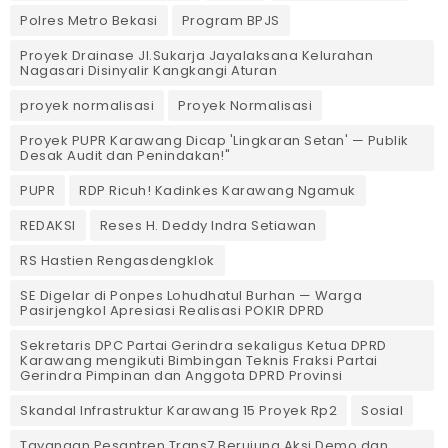
Polres Metro Bekasi
Program BPJS
Proyek Drainase Jl.Sukarja Jayalaksana Kelurahan
Nagasari Disinyalir Kangkangi Aturan
proyek normalisasi
Proyek Normalisasi
Proyek PUPR Karawang Dicap 'Lingkaran Setan' — Publik
Desak Audit dan Penindakan!"
PUPR
RDP Ricuh! Kadinkes Karawang Ngamuk
REDAKSI
Reses H. Deddy Indra Setiawan
RS Hastien Rengasdengklok
SE Digelar di Ponpes Lohudhatul Burhan — Warga
Pasirjengkol Apresiasi Realisasi POKIR DPRD
Sekretaris DPC Partai Gerindra sekaligus Ketua DPRD
Karawang mengikuti Bimbingan Teknis Fraksi Partai
Gerindra Pimpinan dan Anggota DPRD Provinsi
Skandal Infrastruktur Karawang 15 Proyek Rp2
Sosial
Tayangan Pesantren Trans7 Berujung Aksi Demo dan