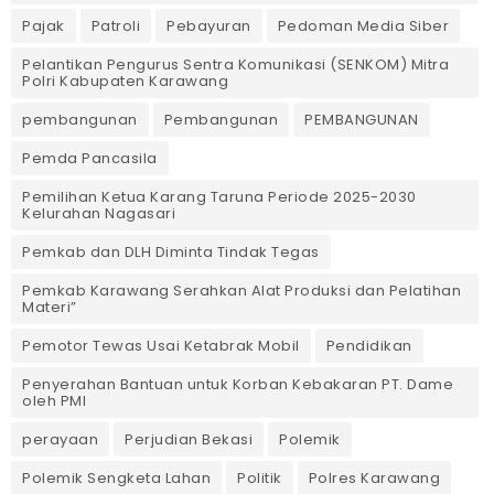
Pajak
Patroli
Pebayuran
Pedoman Media Siber
Pelantikan Pengurus Sentra Komunikasi (SENKOM) Mitra
Polri Kabupaten Karawang
pembangunan
Pembangunan
PEMBANGUNAN
Pemda Pancasila
Pemilihan Ketua Karang Taruna Periode 2025-2030
Kelurahan Nagasari
Pemkab dan DLH Diminta Tindak Tegas
Pemkab Karawang Serahkan Alat Produksi dan Pelatihan
Materi”
Pemotor Tewas Usai Ketabrak Mobil‎
Pendidikan
Penyerahan Bantuan untuk Korban Kebakaran PT. Dame
oleh PMI
perayaan
Perjudian Bekasi
Polemik
Polemik Sengketa Lahan
Politik
Polres Karawang