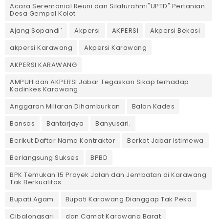
Acara Seremonial Reuni dan Silaturahmi"UPTD" Pertanian
Desa Gempol Kolot
Ajang Sopandi`
Akpersi
AKPERSI
Akpersi Bekasi
akpersi Karawang
Akpersi Karawang
AKPERSI KARAWANG
AMPUH dan AKPERSI Jabar Tegaskan Sikap terhadap
Kadinkes Karawang.
Anggaran Miliaran Dihamburkan
Balon Kades
Bansos
Bantarjaya
Banyusari.
Berikut Daftar Nama Kontraktor
Berkat Jabar Istimewa
Berlangsung Sukses
BPBD
BPK Temukan 15 Proyek Jalan dan Jembatan di Karawang
Tak Berkualitas
Bupati Agam
Bupati Karawang Dianggap Tak Peka
Cibalongsari
dan Camat Karawang Barat