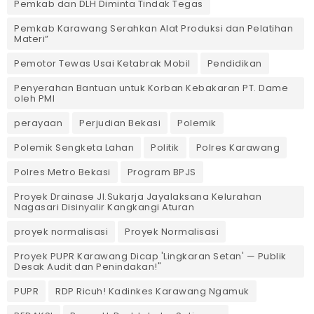
Pemkab dan DLH Diminta Tindak Tegas
Pemkab Karawang Serahkan Alat Produksi dan Pelatihan
Materi”
Pemotor Tewas Usai Ketabrak Mobil‎
Pendidikan
Penyerahan Bantuan untuk Korban Kebakaran PT. Dame
oleh PMI
perayaan
Perjudian Bekasi
Polemik
Polemik Sengketa Lahan
Politik
Polres Karawang
Polres Metro Bekasi
Program BPJS
Proyek Drainase Jl.Sukarja Jayalaksana Kelurahan
Nagasari Disinyalir Kangkangi Aturan
proyek normalisasi
Proyek Normalisasi
Proyek PUPR Karawang Dicap 'Lingkaran Setan' — Publik
Desak Audit dan Penindakan!"
PUPR
RDP Ricuh! Kadinkes Karawang Ngamuk