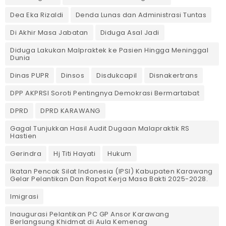
Dea Eka Rizaldi
Denda Lunas dan Administrasi Tuntas
‎Di Akhir Masa Jabatan
Diduga Asal Jadi
Diduga Lakukan Malpraktek ke Pasien Hingga Meninggal
Dunia
Dinas PUPR
Dinsos
Disdukcapil
Disnakertrans
DPP AKPRSI Soroti Pentingnya Demokrasi Bermartabat
DPRD
DPRD KARAWANG
Gagal Tunjukkan Hasil Audit Dugaan Malapraktik RS
Hastien
Gerindra
Hj Titi Hayati
Hukum
Ikatan Pencak Silat Indonesia (IPSI) Kabupaten Karawang
Gelar Pelantikan Dan Rapat Kerja Masa Bakti 2025-2028.
Imigrasi
Inaugurasi Pelantikan PC GP Ansor Karawang
Berlangsung Khidmat di Aula Kemenag