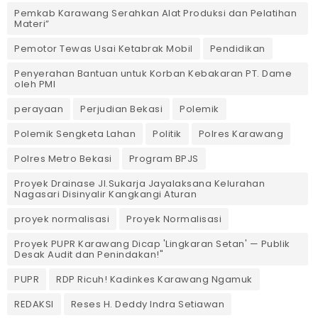
Pemkab Karawang Serahkan Alat Produksi dan Pelatihan
Materi”
Pemotor Tewas Usai Ketabrak Mobil‎
Pendidikan
Penyerahan Bantuan untuk Korban Kebakaran PT. Dame
oleh PMI
perayaan
Perjudian Bekasi
Polemik
Polemik Sengketa Lahan
Politik
Polres Karawang
Polres Metro Bekasi
Program BPJS
Proyek Drainase Jl.Sukarja Jayalaksana Kelurahan
Nagasari Disinyalir Kangkangi Aturan
proyek normalisasi
Proyek Normalisasi
Proyek PUPR Karawang Dicap 'Lingkaran Setan' — Publik
Desak Audit dan Penindakan!"
PUPR
RDP Ricuh! Kadinkes Karawang Ngamuk
REDAKSI
Reses H. Deddy Indra Setiawan