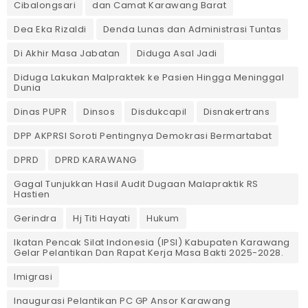
Cibalongsari
dan Camat Karawang Barat
Dea Eka Rizaldi
Denda Lunas dan Administrasi Tuntas
‎Di Akhir Masa Jabatan
Diduga Asal Jadi
Diduga Lakukan Malpraktek ke Pasien Hingga Meninggal
Dunia
Dinas PUPR
Dinsos
Disdukcapil
Disnakertrans
DPP AKPRSI Soroti Pentingnya Demokrasi Bermartabat
DPRD
DPRD KARAWANG
Gagal Tunjukkan Hasil Audit Dugaan Malapraktik RS
Hastien
Gerindra
Hj Titi Hayati
Hukum
Ikatan Pencak Silat Indonesia (IPSI) Kabupaten Karawang
Gelar Pelantikan Dan Rapat Kerja Masa Bakti 2025-2028.
Imigrasi
Inaugurasi Pelantikan PC GP Ansor Karawang