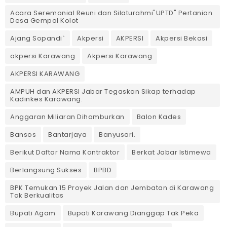
Acara Seremonial Reuni dan Silaturahmi"UPTD" Pertanian
Desa Gempol Kolot
Ajang Sopandi`
Akpersi
AKPERSI
Akpersi Bekasi
akpersi Karawang
Akpersi Karawang
AKPERSI KARAWANG
AMPUH dan AKPERSI Jabar Tegaskan Sikap terhadap
Kadinkes Karawang.
Anggaran Miliaran Dihamburkan
Balon Kades
Bansos
Bantarjaya
Banyusari.
Berikut Daftar Nama Kontraktor
Berkat Jabar Istimewa
Berlangsung Sukses
BPBD
BPK Temukan 15 Proyek Jalan dan Jembatan di Karawang
Tak Berkualitas
Bupati Agam
Bupati Karawang Dianggap Tak Peka