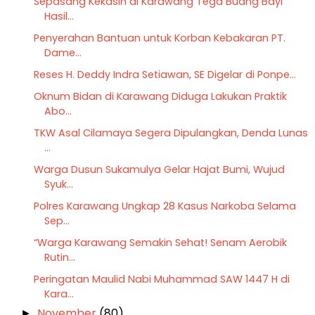
Sepasang Kekasih di Karawang Tega Buang Bayi
Hasil...
Penyerahan Bantuan untuk Korban Kebakaran PT.
Dame...
Reses H. Deddy Indra Setiawan, SE Digelar di Ponpe...
Oknum Bidan di Karawang Diduga Lakukan Praktik
Abo...
TKW Asal Cilamaya Segera Dipulangkan, Denda Lunas
...
Warga Dusun Sukamulya Gelar Hajat Bumi, Wujud
Syuk...
Polres Karawang Ungkap 28 Kasus Narkoba Selama
Sep...
“Warga Karawang Semakin Sehat! Senam Aerobik
Rutin...
Peringatan Maulid Nabi Muhammad SAW 1447 H di
Kara...
November
(80)
►