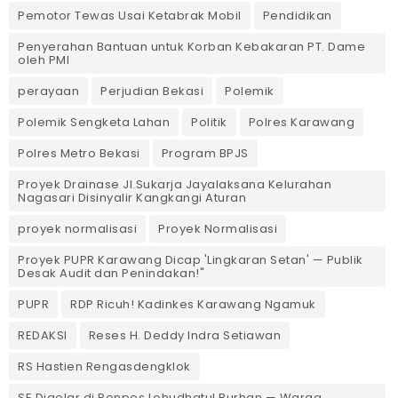
Pemotor Tewas Usai Ketabrak Mobil‎
Pendidikan
Penyerahan Bantuan untuk Korban Kebakaran PT. Dame
oleh PMI
perayaan
Perjudian Bekasi
Polemik
Polemik Sengketa Lahan
Politik
Polres Karawang
Polres Metro Bekasi
Program BPJS
Proyek Drainase Jl.Sukarja Jayalaksana Kelurahan
Nagasari Disinyalir Kangkangi Aturan
proyek normalisasi
Proyek Normalisasi
Proyek PUPR Karawang Dicap 'Lingkaran Setan' — Publik
Desak Audit dan Penindakan!"
PUPR
RDP Ricuh! Kadinkes Karawang Ngamuk
REDAKSI
Reses H. Deddy Indra Setiawan
RS Hastien Rengasdengklok
SE Digelar di Ponpes Lohudhatul Burhan — Warga