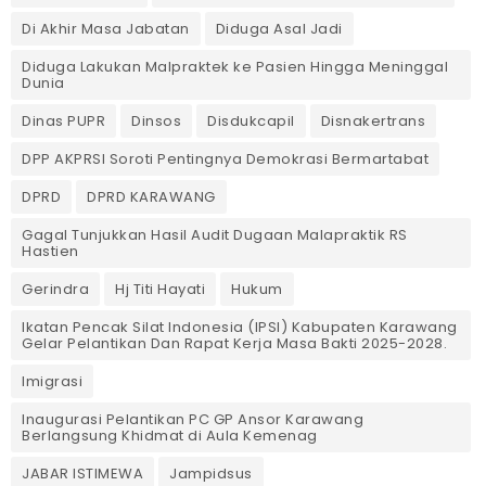
‎Di Akhir Masa Jabatan
Diduga Asal Jadi
Diduga Lakukan Malpraktek ke Pasien Hingga Meninggal
Dunia
Dinas PUPR
Dinsos
Disdukcapil
Disnakertrans
DPP AKPRSI Soroti Pentingnya Demokrasi Bermartabat
DPRD
DPRD KARAWANG
Gagal Tunjukkan Hasil Audit Dugaan Malapraktik RS
Hastien
Gerindra
Hj Titi Hayati
Hukum
Ikatan Pencak Silat Indonesia (IPSI) Kabupaten Karawang
Gelar Pelantikan Dan Rapat Kerja Masa Bakti 2025-2028.
Imigrasi
Inaugurasi Pelantikan PC GP Ansor Karawang
Berlangsung Khidmat di Aula Kemenag
JABAR ISTIMEWA
Jampidsus