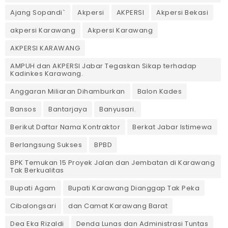
Ajang Sopandi`
Akpersi
AKPERSI
Akpersi Bekasi
akpersi Karawang
Akpersi Karawang
AKPERSI KARAWANG
AMPUH dan AKPERSI Jabar Tegaskan Sikap terhadap
Kadinkes Karawang.
Anggaran Miliaran Dihamburkan
Balon Kades
Bansos
Bantarjaya
Banyusari.
Berikut Daftar Nama Kontraktor
Berkat Jabar Istimewa
Berlangsung Sukses
BPBD
BPK Temukan 15 Proyek Jalan dan Jembatan di Karawang
Tak Berkualitas
Bupati Agam
Bupati Karawang Dianggap Tak Peka
Cibalongsari
dan Camat Karawang Barat
Dea Eka Rizaldi
Denda Lunas dan Administrasi Tuntas