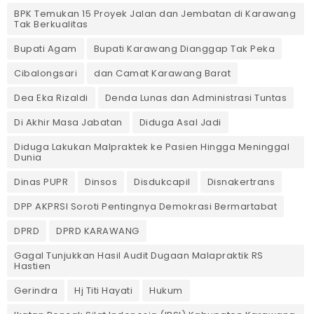
BPK Temukan 15 Proyek Jalan dan Jembatan di Karawang
Tak Berkualitas
Bupati Agam
Bupati Karawang Dianggap Tak Peka
Cibalongsari
dan Camat Karawang Barat
Dea Eka Rizaldi
Denda Lunas dan Administrasi Tuntas
‎Di Akhir Masa Jabatan
Diduga Asal Jadi
Diduga Lakukan Malpraktek ke Pasien Hingga Meninggal
Dunia
Dinas PUPR
Dinsos
Disdukcapil
Disnakertrans
DPP AKPRSI Soroti Pentingnya Demokrasi Bermartabat
DPRD
DPRD KARAWANG
Gagal Tunjukkan Hasil Audit Dugaan Malapraktik RS
Hastien
Gerindra
Hj Titi Hayati
Hukum