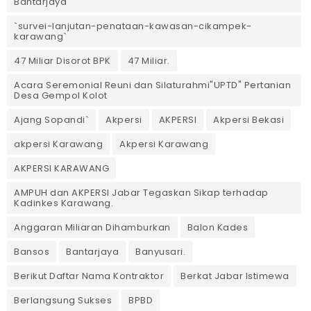
Bantarjaya
`survei-lanjutan-penataan-kawasan-cikampek-
karawang`
47 Miliar Disorot BPK
47 Miliar.
Acara Seremonial Reuni dan Silaturahmi"UPTD" Pertanian
Desa Gempol Kolot
Ajang Sopandi`
Akpersi
AKPERSI
Akpersi Bekasi
akpersi Karawang
Akpersi Karawang
AKPERSI KARAWANG
AMPUH dan AKPERSI Jabar Tegaskan Sikap terhadap
Kadinkes Karawang.
Anggaran Miliaran Dihamburkan
Balon Kades
Bansos
Bantarjaya
Banyusari.
Berikut Daftar Nama Kontraktor
Berkat Jabar Istimewa
Berlangsung Sukses
BPBD