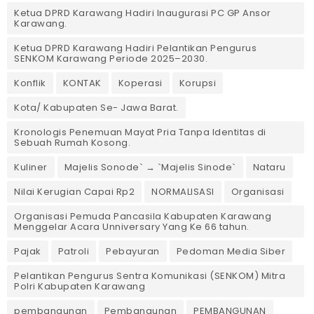
Ketua DPRD Karawang Hadiri Inaugurasi PC GP Ansor
Karawang.
Ketua DPRD Karawang Hadiri Pelantikan Pengurus
SENKOM Karawang Periode 2025–2030. ‎
Konflik
KONTAK
Koperasi
Korupsi
Kota/ Kabupaten Se- Jawa Barat.
Kronologis Penemuan Mayat Pria Tanpa Identitas di
Sebuah Rumah Kosong.
Kuliner
Majelis Sonode` → `Majelis Sinode`
Nataru
Nilai Kerugian Capai Rp2
NORMALISASI
Organisasi
Organisasi Pemuda Pancasila Kabupaten Karawang
Menggelar Acara Unniversary Yang Ke 66 tahun.
Pajak
Patroli
Pebayuran
Pedoman Media Siber
Pelantikan Pengurus Sentra Komunikasi (SENKOM) Mitra
Polri Kabupaten Karawang
pembangunan
Pembangunan
PEMBANGUNAN