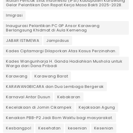
Ikatan Pencak Silat Indonesia (IPSI) Kabupaten Karawang
Gelar Pelantikan Dan Rapat Kerja Masa Bakti 2025-2028.
Imigrasi
Inaugurasi Pelantikan PC GP Ansor Karawang
Berlangsung Khidmat di Aula Kemenag
JABAR ISTIMEWA
Jampidsus
Kades Ciptamargi Dilaporkan Atas Kasus Perzinahan.
Kades Wangunharja H. Ganda Hadiahkan Mushola untuk
Warga dari Dana Pribadi ‎
Karawang
Karawang Barat
KARAWANGBICARA dan Dua Lembaga Bergerak
Karnaval Antar Dusun
Kebakaran
Kecelakaan di Jomin Cikampek
Kejaksaan Agung
Kenaikan PBB-P2 Jadi Bom Waktu bagi masyarakat.
Kesbangpol
Kesehatan
kesenian
Kesenian