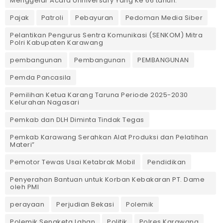
Menggelar Acara Unniversary Yang Ke 66 tahun.
Pajak
Patroli
Pebayuran
Pedoman Media Siber
Pelantikan Pengurus Sentra Komunikasi (SENKOM) Mitra
Polri Kabupaten Karawang
pembangunan
Pembangunan
PEMBANGUNAN
Pemda Pancasila
Pemilihan Ketua Karang Taruna Periode 2025-2030
Kelurahan Nagasari
Pemkab dan DLH Diminta Tindak Tegas
Pemkab Karawang Serahkan Alat Produksi dan Pelatihan
Materi”
Pemotor Tewas Usai Ketabrak Mobil‎
Pendidikan
Penyerahan Bantuan untuk Korban Kebakaran PT. Dame
oleh PMI
perayaan
Perjudian Bekasi
Polemik
Polemik Sengketa Lahan
Politik
Polres Karawang