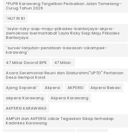
*PUPR Karawang Targetkan Perbaikan Jalan Tamelang–
Curug Tahun 2026
`HUT RI 81
`layla-rizky-siap-maju-pilkades-bantarjaya-akprsi-
demokrasi-bermartabat`Layla Rizky Siap Maju Pilkades
Bantarjaya
`survei-lanjutan-penataan-kawasan-cikampek-
karawang`
47 Miliar Disorot BPK
47 Miliar.
Acara Seremonial Reuni dan Silaturahmi"UPTD" Pertanian
Desa Gempol Kolot
Ajang Sopandi`
Akpersi
AKPERSI
Akpersi Bekasi
akpersi Karawang
Akpersi Karawang
AKPERSI KARAWANG
AMPUH dan AKPERSI Jabar Tegaskan Sikap terhadap
Kadinkes Karawang.