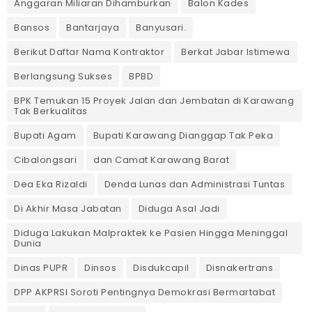
Anggaran Miliaran Dihamburkan
Balon Kades
Bansos
Bantarjaya
Banyusari.
Berikut Daftar Nama Kontraktor
Berkat Jabar Istimewa
Berlangsung Sukses
BPBD
BPK Temukan 15 Proyek Jalan dan Jembatan di Karawang
Tak Berkualitas
Bupati Agam
Bupati Karawang Dianggap Tak Peka
Cibalongsari
dan Camat Karawang Barat
Dea Eka Rizaldi
Denda Lunas dan Administrasi Tuntas
‎Di Akhir Masa Jabatan
Diduga Asal Jadi
Diduga Lakukan Malpraktek ke Pasien Hingga Meninggal
Dunia
Dinas PUPR
Dinsos
Disdukcapil
Disnakertrans
DPP AKPRSI Soroti Pentingnya Demokrasi Bermartabat