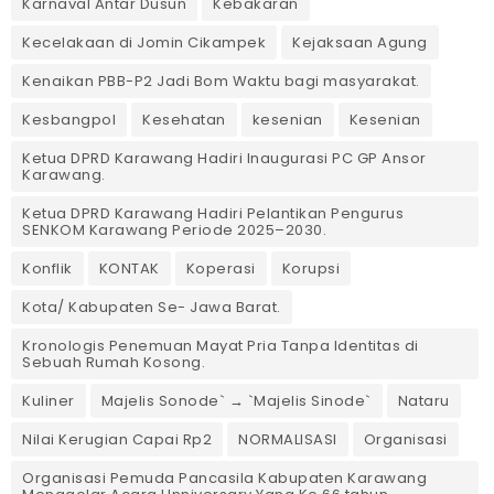
Karnaval Antar Dusun
Kebakaran
Kecelakaan di Jomin Cikampek
Kejaksaan Agung
Kenaikan PBB-P2 Jadi Bom Waktu bagi masyarakat.
Kesbangpol
Kesehatan
kesenian
Kesenian
Ketua DPRD Karawang Hadiri Inaugurasi PC GP Ansor
Karawang.
Ketua DPRD Karawang Hadiri Pelantikan Pengurus
SENKOM Karawang Periode 2025–2030. ‎
Konflik
KONTAK
Koperasi
Korupsi
Kota/ Kabupaten Se- Jawa Barat.
Kronologis Penemuan Mayat Pria Tanpa Identitas di
Sebuah Rumah Kosong.
Kuliner
Majelis Sonode` → `Majelis Sinode`
Nataru
Nilai Kerugian Capai Rp2
NORMALISASI
Organisasi
Organisasi Pemuda Pancasila Kabupaten Karawang