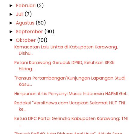
Februari
(2)
►
Juli
(7)
►
Agustus
(60)
►
September
(90)
►
Oktober
(101)
▼
Kemacetan Lalu Lintas di Kabupaten Karawang,
Dishu...
Petani Karawang Geruduk DPRD, Keluhkan SP36
Hilang...
"Pansus Pertambangan"Kunjungan Lapangan Studi
Kasu...
Himpunan Artis Penyanyi Musisi Indonesia HAPMI Gel...
Redaksi "Versitnews.com Ucapkan Selamat HUT TNI
ke...
Ketua DPC Partai Gerindra Kabupaten Karawang: TNI
...
"Proyek Rp640 Juta Diduga Asal Urug", Aktivis Soro...