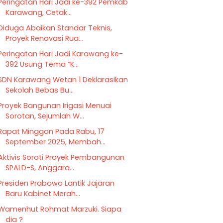
Peringatan Hari Jadi ke-392 Pemkab
Karawang, Cetak...
Diduga Abaikan Standar Teknis,
Proyek Renovasi Rua...
Peringatan Hari Jadi Karawang ke-
392 Usung Tema “K...
SDN Karawang Wetan 1 Deklarasikan
Sekolah Bebas Bu...
Proyek Bangunan Irigasi Menuai
Sorotan, Sejumlah W...
Rapat Minggon Pada Rabu, 17
September 2025, Membah...
Aktivis Soroti Proyek Pembangunan
SPALD-S, Anggara...
Presiden Prabowo Lantik Jajaran
Baru Kabinet Merah...
Wamenhut Rohmat Marzuki. Siapa
dia ?