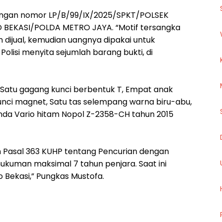
dengan nomor LP/B/99/IX/2025/SPKT/POLSEK
BEKASI/POLDA METRO JAYA. “Motif tersangka
n dijual, kemudian uangnya dipakai untuk
 Polisi menyita sejumlah barang bukti, di
i, Satu gagang kunci berbentuk T, Empat anak
kunci magnet, Satu tas selempang warna biru-abu,
nda Vario hitam Nopol Z-2358-CH tahun 2015
h Pasal 363 KUHP tentang Pencurian dengan
uman maksimal 7 tahun penjara. Saat ini
o Bekasi,” Pungkas Mustofa.