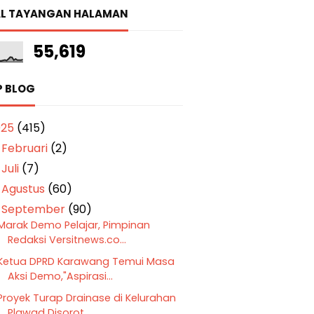
L TAYANGAN HALAMAN
55,619
P BLOG
025
(415)
Februari
(2)
►
Juli
(7)
►
Agustus
(60)
►
September
(90)
▼
Marak Demo Pelajar, Pimpinan
Redaksi Versitnews.co...
Ketua DPRD Karawang Temui Masa
Aksi Demo,"Aspirasi...
Proyek Turap Drainase di Kelurahan
Plawad Disorot ...