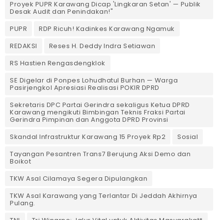
Proyek PUPR Karawang Dicap 'Lingkaran Setan' — Publik
Desak Audit dan Penindakan!"
PUPR
RDP Ricuh! Kadinkes Karawang Ngamuk
REDAKSI
Reses H. Deddy Indra Setiawan
RS Hastien Rengasdengklok
SE Digelar di Ponpes Lohudhatul Burhan — Warga
Pasirjengkol Apresiasi Realisasi POKIR DPRD
Sekretaris DPC Partai Gerindra sekaligus Ketua DPRD
Karawang mengikuti Bimbingan Teknis Fraksi Partai
Gerindra Pimpinan dan Anggota DPRD Provinsi
Skandal Infrastruktur Karawang 15 Proyek Rp2
Sosial
Tayangan Pesantren Trans7 Berujung Aksi Demo dan
Boikot
TKW Asal Cilamaya Segera Dipulangkan
TKW Asal Karawang yang Terlantar Di Jeddah Akhirnya
Pulang.