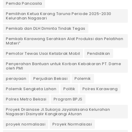
Pemda Pancasila
Pemilihan Ketua Karang Taruna Periode 2025-2030
Kelurahan Nagasari
Pemkab dan DLH Diminta Tindak Tegas
Pemkab Karawang Serahkan Alat Produksi dan Pelatihan
Materi”
Pemotor Tewas Usai Ketabrak Mobil‎
Pendidikan
Penyerahan Bantuan untuk Korban Kebakaran PT. Dame
oleh PMI
perayaan
Perjudian Bekasi
Polemik
Polemik Sengketa Lahan
Politik
Polres Karawang
Polres Metro Bekasi
Program BPJS
Proyek Drainase Jl.Sukarja Jayalaksana Kelurahan
Nagasari Disinyalir Kangkangi Aturan
proyek normalisasi
Proyek Normalisasi