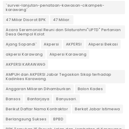
`survei-lanjutan-penataan-kawasan-cikampek-
karawang`
47 Miliar Disorot BPK
47 Miliar.
Acara Seremonial Reuni dan Silaturahmi"UPTD" Pertanian
Desa Gempol Kolot
Ajang Sopandi`
Akpersi
AKPERSI
Akpersi Bekasi
akpersi Karawang
Akpersi Karawang
AKPERSI KARAWANG
AMPUH dan AKPERSI Jabar Tegaskan Sikap terhadap
Kadinkes Karawang.
Anggaran Miliaran Dihamburkan
Balon Kades
Bansos
Bantarjaya
Banyusari.
Berikut Daftar Nama Kontraktor
Berkat Jabar Istimewa
Berlangsung Sukses
BPBD