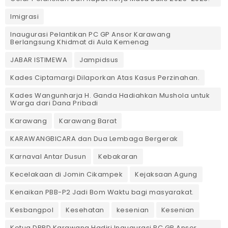
Imigrasi
Inaugurasi Pelantikan PC GP Ansor Karawang
Berlangsung Khidmat di Aula Kemenag
JABAR ISTIMEWA
Jampidsus
Kades Ciptamargi Dilaporkan Atas Kasus Perzinahan.
Kades Wangunharja H. Ganda Hadiahkan Mushola untuk
Warga dari Dana Pribadi ‎
Karawang
Karawang Barat
KARAWANGBICARA dan Dua Lembaga Bergerak
Karnaval Antar Dusun
Kebakaran
Kecelakaan di Jomin Cikampek
Kejaksaan Agung
Kenaikan PBB-P2 Jadi Bom Waktu bagi masyarakat.
Kesbangpol
Kesehatan
kesenian
Kesenian
Ketua DPRD Karawang Hadiri Inaugurasi PC GP Ansor