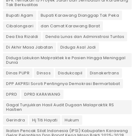
BPK Temukan 15 Proyek Jalan dan Jembatan di Karawang
Tak Berkualitas
Bupati Agam
Bupati Karawang Dianggap Tak Peka
Cibalongsari
dan Camat Karawang Barat
Dea Eka Rizaldi
Denda Lunas dan Administrasi Tuntas
‎Di Akhir Masa Jabatan
Diduga Asal Jadi
Diduga Lakukan Malpraktek ke Pasien Hingga Meninggal
Dunia
Dinas PUPR
Dinsos
Disdukcapil
Disnakertrans
DPP AKPRSI Soroti Pentingnya Demokrasi Bermartabat
DPRD
DPRD KARAWANG
Gagal Tunjukkan Hasil Audit Dugaan Malapraktik RS
Hastien
Gerindra
Hj Titi Hayati
Hukum
Ikatan Pencak Silat Indonesia (IPSI) Kabupaten Karawang
Gelar Pelantikan Dan Rapat Kerja Masa Bakti 2025-2028.