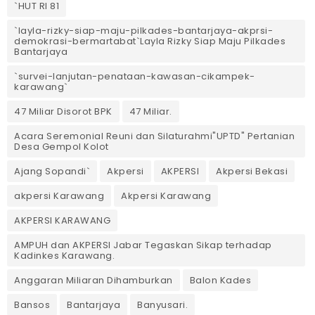
`HUT RI 81
`layla-rizky-siap-maju-pilkades-bantarjaya-akprsi-
demokrasi-bermartabat`Layla Rizky Siap Maju Pilkades
Bantarjaya
`survei-lanjutan-penataan-kawasan-cikampek-
karawang`
47 Miliar Disorot BPK
47 Miliar.
Acara Seremonial Reuni dan Silaturahmi"UPTD" Pertanian
Desa Gempol Kolot
Ajang Sopandi`
Akpersi
AKPERSI
Akpersi Bekasi
akpersi Karawang
Akpersi Karawang
AKPERSI KARAWANG
AMPUH dan AKPERSI Jabar Tegaskan Sikap terhadap
Kadinkes Karawang.
Anggaran Miliaran Dihamburkan
Balon Kades
Bansos
Bantarjaya
Banyusari.