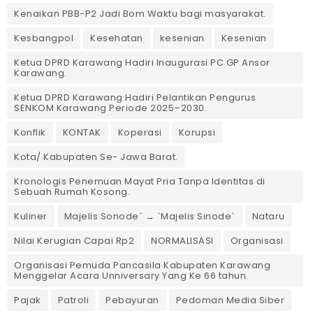
Kenaikan PBB-P2 Jadi Bom Waktu bagi masyarakat.
Kesbangpol
Kesehatan
kesenian
Kesenian
Ketua DPRD Karawang Hadiri Inaugurasi PC GP Ansor
Karawang.
Ketua DPRD Karawang Hadiri Pelantikan Pengurus
SENKOM Karawang Periode 2025–2030. ‎
Konflik
KONTAK
Koperasi
Korupsi
Kota/ Kabupaten Se- Jawa Barat.
Kronologis Penemuan Mayat Pria Tanpa Identitas di
Sebuah Rumah Kosong.
Kuliner
Majelis Sonode` → `Majelis Sinode`
Nataru
Nilai Kerugian Capai Rp2
NORMALISASI
Organisasi
Organisasi Pemuda Pancasila Kabupaten Karawang
Menggelar Acara Unniversary Yang Ke 66 tahun.
Pajak
Patroli
Pebayuran
Pedoman Media Siber