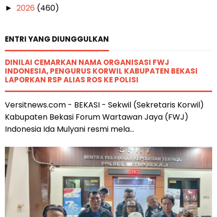
2026
(460)
►
ENTRI YANG DIUNGGULKAN
DINILAI CEMARKAN NAMA ORGANISASI FWJ
INDONESIA, PENGURUS KORWIL KABUPATEN BEKASI
LAPORKAN RSP ALIAS ROS KE POLISI
Versitnews.com - BEKASI - Sekwil (Sekretaris Korwil)
Kabupaten Bekasi Forum Wartawan Jaya (FWJ)
Indonesia Ida Mulyani resmi mela...