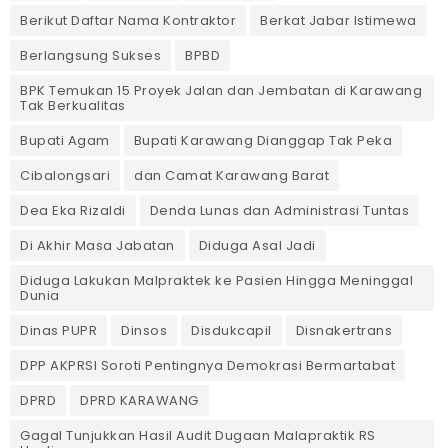
Berikut Daftar Nama Kontraktor
Berkat Jabar Istimewa
Berlangsung Sukses
BPBD
BPK Temukan 15 Proyek Jalan dan Jembatan di Karawang
Tak Berkualitas
Bupati Agam
Bupati Karawang Dianggap Tak Peka
Cibalongsari
dan Camat Karawang Barat
Dea Eka Rizaldi
Denda Lunas dan Administrasi Tuntas
‎Di Akhir Masa Jabatan
Diduga Asal Jadi
Diduga Lakukan Malpraktek ke Pasien Hingga Meninggal
Dunia
Dinas PUPR
Dinsos
Disdukcapil
Disnakertrans
DPP AKPRSI Soroti Pentingnya Demokrasi Bermartabat
DPRD
DPRD KARAWANG
Gagal Tunjukkan Hasil Audit Dugaan Malapraktik RS