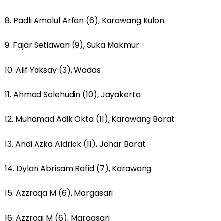
‎8. Padli Amalul Arfan (6), Karawang Kulon
‎9. Fajar Setiawan (9), Suka Makmur
‎10. Alif Yaksay (3), Wadas
‎11. Ahmad Solehudin (10), Jayakerta
‎12. Muhamad Adik Okta (11), Karawang Barat
‎13. Andi Azka Aldrick (11), Johar Barat
‎14. Dylan Abrisam Rafid (7), Karawang
‎15. Azzraqa M (6), Margasari
‎16. Azzraqi M (6), Margasari