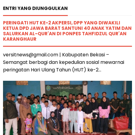
ENTRI YANG DIUNGGULKAN
PERINGATI HUT KE-2 AKPERSI, DPP YANG DIWAKILI
KETUA DPD JAWA BARAT SANTUNI 40 ANAK YATIM DAN
SALURKAN AL-QUR'AN DI PONPES TAHFIDZUL QUR'AN
KARANGHAUR
versitnews@gmail.com | Kabupaten Bekasi –
Semangat berbagi dan kepedulian sosial mewarnai
peringatan Hari Ulang Tahun (HUT) ke-2...