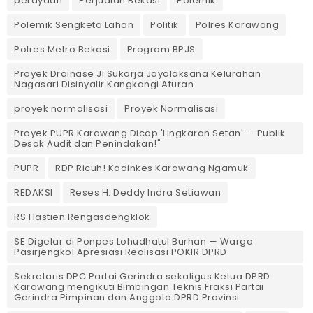
perayaan
Perjudian Bekasi
Polemik
Polemik Sengketa Lahan
Politik
Polres Karawang
Polres Metro Bekasi
Program BPJS
Proyek Drainase Jl.Sukarja Jayalaksana Kelurahan
Nagasari Disinyalir Kangkangi Aturan
proyek normalisasi
Proyek Normalisasi
Proyek PUPR Karawang Dicap 'Lingkaran Setan' — Publik
Desak Audit dan Penindakan!"
PUPR
RDP Ricuh! Kadinkes Karawang Ngamuk
REDAKSI
Reses H. Deddy Indra Setiawan
RS Hastien Rengasdengklok
SE Digelar di Ponpes Lohudhatul Burhan — Warga
Pasirjengkol Apresiasi Realisasi POKIR DPRD
Sekretaris DPC Partai Gerindra sekaligus Ketua DPRD
Karawang mengikuti Bimbingan Teknis Fraksi Partai
Gerindra Pimpinan dan Anggota DPRD Provinsi