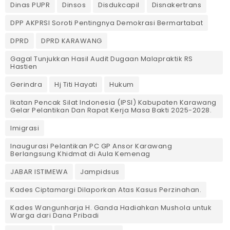
Dinas PUPR
Dinsos
Disdukcapil
Disnakertrans
DPP AKPRSI Soroti Pentingnya Demokrasi Bermartabat
DPRD
DPRD KARAWANG
Gagal Tunjukkan Hasil Audit Dugaan Malapraktik RS
Hastien
Gerindra
Hj Titi Hayati
Hukum
Ikatan Pencak Silat Indonesia (IPSI) Kabupaten Karawang
Gelar Pelantikan Dan Rapat Kerja Masa Bakti 2025-2028.
Imigrasi
Inaugurasi Pelantikan PC GP Ansor Karawang
Berlangsung Khidmat di Aula Kemenag
JABAR ISTIMEWA
Jampidsus
Kades Ciptamargi Dilaporkan Atas Kasus Perzinahan.
Kades Wangunharja H. Ganda Hadiahkan Mushola untuk
Warga dari Dana Pribadi ‎