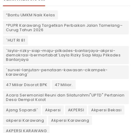
“Bantu UMKM Naik Kelas
*PUPR Karawang Targetkan Perbaikan Jalan Tamelang–
Curug Tahun 2026
`HUT RI 81
`layla-rizky-siap-maju-pilkades-bantarjaya-akprsi-
demokrasi-bermartabat`Layla Rizky Siap Maju Pilkades
Bantarjaya
`survei-lanjutan-penataan-kawasan-cikampek-
karawang`
47 Miliar Disorot BPK
47 Miliar.
Acara Seremonial Reuni dan Silaturahmi"UPTD" Pertanian
Desa Gempol Kolot
Ajang Sopandi`
Akpersi
AKPERSI
Akpersi Bekasi
akpersi Karawang
Akpersi Karawang
AKPERSI KARAWANG