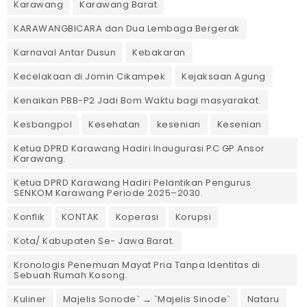
Karawang
Karawang Barat
KARAWANGBICARA dan Dua Lembaga Bergerak
Karnaval Antar Dusun
Kebakaran
Kecelakaan di Jomin Cikampek
Kejaksaan Agung
Kenaikan PBB-P2 Jadi Bom Waktu bagi masyarakat.
Kesbangpol
Kesehatan
kesenian
Kesenian
Ketua DPRD Karawang Hadiri Inaugurasi PC GP Ansor
Karawang.
Ketua DPRD Karawang Hadiri Pelantikan Pengurus
SENKOM Karawang Periode 2025–2030. ‎
Konflik
KONTAK
Koperasi
Korupsi
Kota/ Kabupaten Se- Jawa Barat.
Kronologis Penemuan Mayat Pria Tanpa Identitas di
Sebuah Rumah Kosong.
Kuliner
Majelis Sonode` → `Majelis Sinode`
Nataru