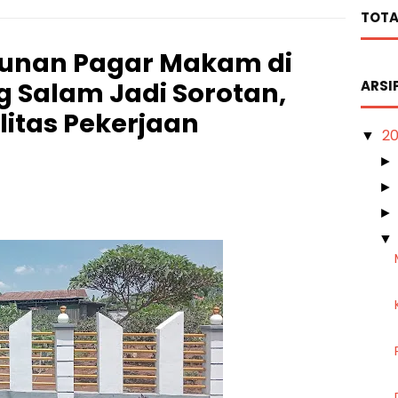
TOTA
unan Pagar Makam di
Salam Jadi Sorotan,
ARSI
alitas Pekerjaan
2
▼