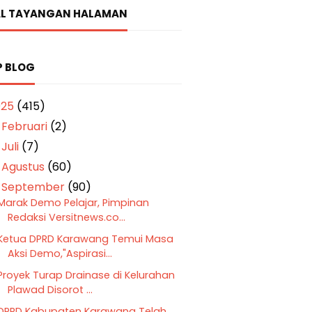
L TAYANGAN HALAMAN
P BLOG
025
(415)
Februari
(2)
►
Juli
(7)
►
Agustus
(60)
►
September
(90)
▼
Marak Demo Pelajar, Pimpinan
Redaksi Versitnews.co...
Ketua DPRD Karawang Temui Masa
Aksi Demo,"Aspirasi...
Proyek Turap Drainase di Kelurahan
Plawad Disorot ...
DPRD Kabupaten Karawang Telah