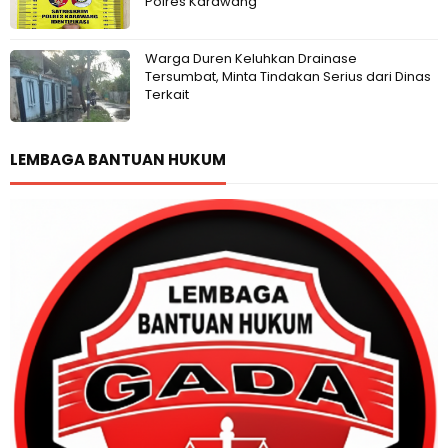
Polres Karawang
Warga Duren Keluhkan Drainase
Tersumbat, Minta Tindakan Serius dari Dinas
Terkait
LEMBAGA BANTUAN HUKUM