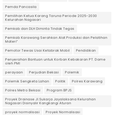
Pemda Pancasila
Pemilihan Ketua Karang Taruna Periode 2025-2030
Kelurahan Nagasari
Pemkab dan DLH Diminta Tindak Tegas
Pemkab Karawang Serahkan Alat Produksi dan Pelatihan
Materi”
Pemotor Tewas Usai Ketabrak Mobil‎
Pendidikan
Penyerahan Bantuan untuk Korban Kebakaran PT. Dame
oleh PMI
perayaan
Perjudian Bekasi
Polemik
Polemik Sengketa Lahan
Politik
Polres Karawang
Polres Metro Bekasi
Program BPJS
Proyek Drainase Jl.Sukarja Jayalaksana Kelurahan
Nagasari Disinyalir Kangkangi Aturan
proyek normalisasi
Proyek Normalisasi