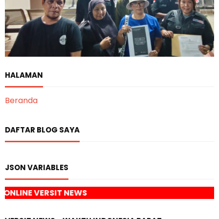
HALAMAN
Beranda
DAFTAR BLOG SAYA
JSON VARIABLES
T NEWS