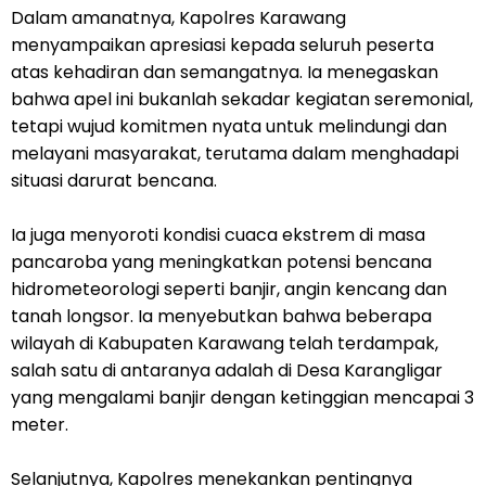
Dalam amanatnya, Kapolres Karawang
menyampaikan apresiasi kepada seluruh peserta
atas kehadiran dan semangatnya. Ia menegaskan
bahwa apel ini bukanlah sekadar kegiatan seremonial,
tetapi wujud komitmen nyata untuk melindungi dan
melayani masyarakat, terutama dalam menghadapi
situasi darurat bencana.
Ia juga menyoroti kondisi cuaca ekstrem di masa
pancaroba yang meningkatkan potensi bencana
hidrometeorologi seperti banjir, angin kencang dan
tanah longsor. Ia menyebutkan bahwa beberapa
wilayah di Kabupaten Karawang telah terdampak,
salah satu di antaranya adalah di Desa Karangligar
yang mengalami banjir dengan ketinggian mencapai 3
meter.
Selanjutnya, Kapolres menekankan pentingnya