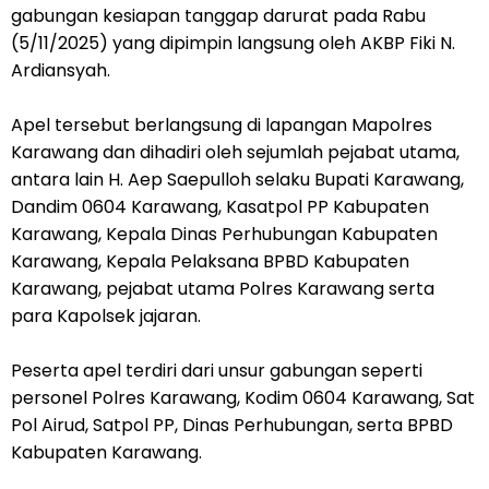
gabungan kesiapan tanggap darurat pada Rabu
(5/11/2025) yang dipimpin langsung oleh AKBP Fiki N.
Ardiansyah.
Apel tersebut berlangsung di lapangan Mapolres
Karawang dan dihadiri oleh sejumlah pejabat utama,
antara lain H. Aep Saepulloh selaku Bupati Karawang,
Dandim 0604 Karawang, Kasatpol PP Kabupaten
Karawang, Kepala Dinas Perhubungan Kabupaten
Karawang, Kepala Pelaksana BPBD Kabupaten
Karawang, pejabat utama Polres Karawang serta
para Kapolsek jajaran.
Peserta apel terdiri dari unsur gabungan seperti
personel Polres Karawang, Kodim 0604 Karawang, Sat
Pol Airud, Satpol PP, Dinas Perhubungan, serta BPBD
Kabupaten Karawang.