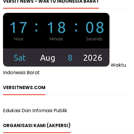
VERSIT NEWS - WAKTU INDONESIA BARAT
Waktu
Indonesia Barat
VERSITNEWS.COM
Edukasi Dan Infomasi Publik
ORGANISASI KAMI (AKPERSI)