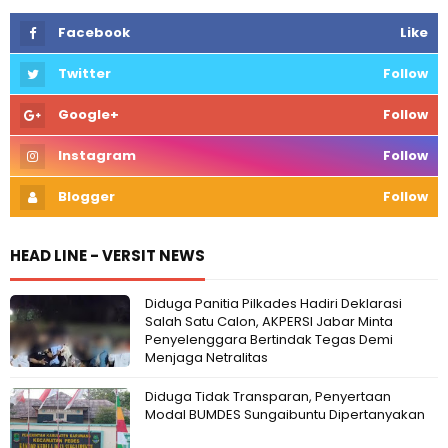
Facebook
Like
Twitter
Follow
Google+
Follow
Instagram
Follow
Blogger
Follow
HEAD LINE - VERSIT NEWS
Diduga Panitia Pilkades Hadiri Deklarasi
Salah Satu Calon, AKPERSI Jabar Minta
Penyelenggara Bertindak Tegas Demi
Menjaga Netralitas
Diduga Tidak Transparan, Penyertaan
Modal BUMDES Sungaibuntu Dipertanyakan